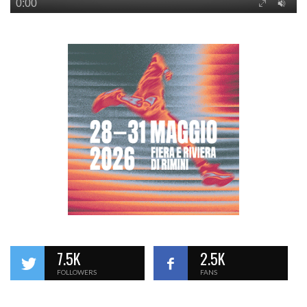
7.5K
2.5K
FOLLOWERS
FANS