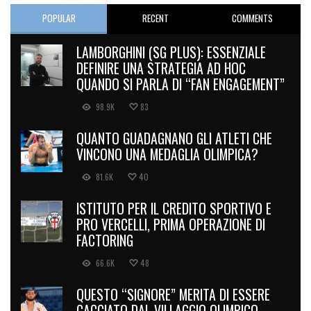
POPULAR
RECENT
COMMENTS
LAMBORGHINI (SG PLUS): ESSENZIALE
DEFINIRE UNA STRATEGIA AD HOC
QUANDO SI PARLA DI “FAN ENGAGEMENT”
98.9K
83
QUANTO GUADAGNANO GLI ATLETI CHE
VINCONO UNA MEDAGLIA OLIMPICA?
81.6K
40
ISTITUTO PER IL CREDITO SPORTIVO E
PRO VERCELLI, PRIMA OPERAZIONE DI
FACTORING
66.6K
48
QUESTO “SIGNORE” MERITA DI ESSERE
CACCIATO DAL VILLAGGIO OLIMPICO