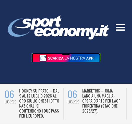
06
06
HOCKEY SU PRATO – DAL
MARKETING – JOMA
9 AL 12 LUGLIO 2026 AL
LANCIA UNA MAGLIA-
CPO GIULIO ONESTI OTTO
OPERA D’ARTE PER L’ACF
LUG 2026
LUG 2026
L
NAZIONALI SI
FIORENTINA (STAGIONE
CONTENDONO I DUE PASS
2026/27).
PER L’EUROPEO.