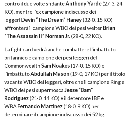
contro il due volte sfidante
Anthony Yarde
(27-3, 24
KO), mentre l’ex campione indiscusso dei
leggeri
Devin “The Dream” Haney
(32-0, 15 KO)
affronterà il campione WBO dei pesi welter
Brian
“The Assassin II” Norman Jr.
(28-0, 22 KO).
La fight card vedrà anche combattere l’imbattuto
britannico e campione dei pesi leggeri del
Commonwealth
Sam Noakes
(17-0, 15 KO) e
l’imbattuto
Abdullah Mason
(19-0, 17 KO) per il titolo
vacante WBO dei leggeri, oltre che il campione Ring e
WBO dei pesi supermosca
Jesse “Bam”
Rodriguez
(21-0, 14 KO) e il detentore IBF e
WBA
Fernando Martinez
(18-0, 9 KO) per
determinare il campione indiscusso dei 52 kg.