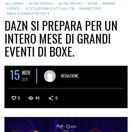
ALL NEWS
ALTRI EVENTI
ALTRI SPORT
BOXE
BRAND
EVENTI
ISTITUZIONE E ATTUALITÀ
MARKETING
MMA-COMBAT SPORTS
DAZN SI PREPARA PER UN
INTERO MESE DI GRANDI
EVENTI DI BOXE.
15
NOV
REDAZIONE
2025
0
44
0