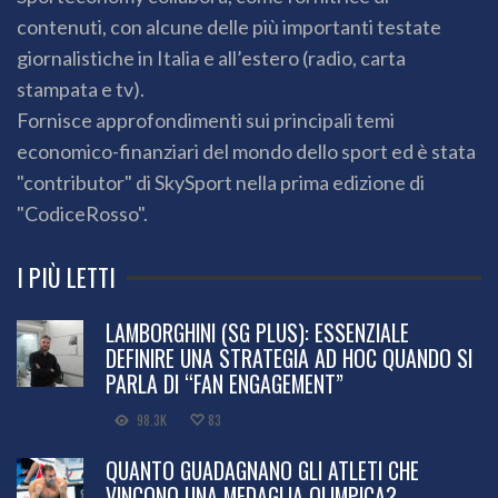
contenuti, con alcune delle più importanti testate
giornalistiche in Italia e all’estero (radio, carta
stampata e tv).
Fornisce approfondimenti sui principali temi
economico-finanziari del mondo dello sport ed è stata
"contributor" di SkySport nella prima edizione di
"CodiceRosso".
I PIÙ LETTI
LAMBORGHINI (SG PLUS): ESSENZIALE
DEFINIRE UNA STRATEGIA AD HOC QUANDO SI
PARLA DI “FAN ENGAGEMENT”
98.3K
83
QUANTO GUADAGNANO GLI ATLETI CHE
VINCONO UNA MEDAGLIA OLIMPICA?