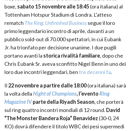
boxe,
sabato 15 novembre alle 18:45
(ora italiana) al
Tottenham Hotspur Stadium di Londra. L’atteso
rematch
The Ring: Unfinished Business
segue il loro
primo leggendario incontro di aprile, davanti a un
pubblico sold-out di 70.000 spettatori, in cui Eubank
Jr. ha trionfato per decisione unanime. I due pugili
portano avanti la
storica rivalità familiare
, dopo che
Chris Eubank Sr. aveva sconfitto Nigel Benn in uno dei
loro due incontri leggendari, ben
tre decenni fa
.
Il
22 novembre a partire dalle 18:00
(ora italiana) sarà
la volta della
Night of Champions
, l’evento
Ring
Magazine IV
parte della Riyadh Season
, che porterà
sul ring quattro incontri mondiali di 12 round.
David
“The Monster Bandera Roja” Benavidez
(30-0, 24
KO) dovrà difendere il titolo WBC dei pesi supermedi