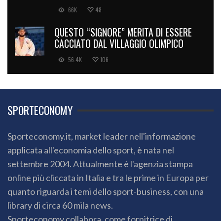
66K
48
QUESTO “SIGNORE” MERITA DI ESSERE
CACCIATO DAL VILLAGGIO OLIMPICO
56.4K
106
SPORTECONOMY
Sporteconomy.it, market leader nell'informazione
applicata all'economia dello sport, è nata nel
settembre 2004. Attualmente è l'agenzia stampa
online più cliccata in Italia e tra le prime in Europa per
quanto riguarda i temi dello sport-business, con una
library di circa 60 mila news.
Sporteconomy collabora, come fornitrice di