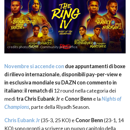
credits photo DAZN - Community press office
Novembre si accende con
due appuntamenti di boxe
di rilievo internazionale, disponibili pay-per-view e
in esclusiva mondiale su DAZN con commento in
italiano: il rematch di
12 round nella categoria dei
medi
tra
Chris Eubank Jr
e
Conor Benn
e la
Nights of
Champions
, parte della Riyadh Season.
Chris Eubank Jr
(35-3, 25 KO) e
Conor Benn
(23-1, 14
KO) sono pronti a scrivere un nuovo capitolo della