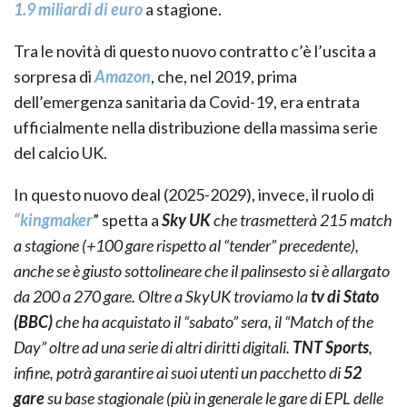
1.9 miliardi di euro
a stagione.
Tra le novità di questo nuovo contratto c’è l’uscita a
sorpresa di
Amazon
, che, nel 2019, prima
dell’emergenza sanitaria da Covid-19, era entrata
ufficialmente nella distribuzione della massima serie
del calcio UK.
In questo nuovo deal (2025-2029), invece, il ruolo di
“kingmaker
” spetta a
Sky UK
che trasmetterà 215 match
a stagione (+100 gare rispetto al “tender” precedente),
anche se è giusto sottolineare che il palinsesto si è allargato
da 200 a 270 gare. Oltre a SkyUK troviamo
la
tv di Stato
(BBC)
che ha acquistato il “sabato” sera, il “Match of the
Day” oltre ad una serie di altri diritti digitali.
TNT Sports
,
infine, potrà garantire ai suoi utenti un pacchetto di
52
gare
su base stagionale (più in generale le gare di EPL delle