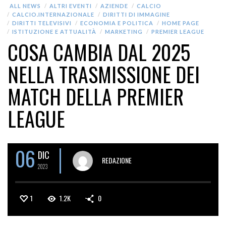
ALL NEWS
ALTRI EVENTI
AZIENDE
CALCIO
CALCIO.INTERNAZIONALE
DIRITTI DI IMMAGINE
DIRITTI TELEVISIVI
ECONOMIA E POLITICA
HOME PAGE
ISTITUZIONE E ATTUALITÀ
MARKETING
PREMIER LEAGUE
COSA CAMBIA DAL 2025
NELLA TRASMISSIONE DEI
MATCH DELLA PREMIER
LEAGUE
06
DIC
REDAZIONE
2023
1
1.2K
0