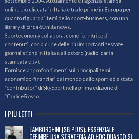
settembre 2004. Attualmente è l'agenzia stampa
online più cliccata in Italia e tra le prime in Europa per
quanto riguarda i temi dello sport-business, con una
library di circa 60 mila news.
Sporteconomy collabora, come fornitrice di
contenuti, con alcune delle più importanti testate
giornalistiche in Italia e all’estero (radio, carta
stampata e tv).
Fornisce approfondimenti sui principali temi
economico-finanziari del mondo dello sport ed è stata
"contributor" di SkySport nella prima edizione di
"CodiceRosso".
I PIÙ LETTI
LAMBORGHINI (SG PLUS): ESSENZIALE
DEFINIRE UNA STRATEGIA AD HOC QUANDO SI