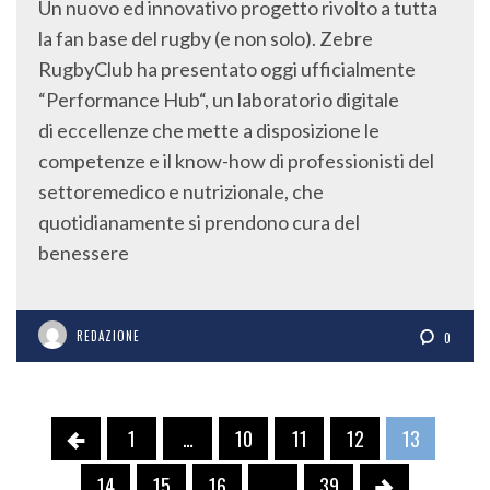
Un nuovo ed innovativo progetto rivolto a tutta
la fan base del rugby (e non solo). Zebre
RugbyClub ha presentato oggi ufficialmente
“Performance Hub“, un laboratorio digitale
di eccellenze che mette a disposizione le
competenze e il know-how di professionisti del
settoremedico e nutrizionale, che
quotidianamente si prendono cura del
benessere
REDAZIONE
0
1
…
10
11
12
13
14
15
16
…
39