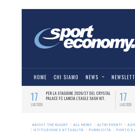
HOME
CHI SIAMO
NEWS
NEWSLET
17
17
ONI DI EURO
PER LA STAGIONE 2026/27 DEL CRYSTAL
L TRADING
PALACE FC LANCIA L’EAGLE SASH KIT.
 NUOVO MAIN
LUG 2026
LUG 2026
ABOUT THE RUGBY
ALL NEWS
ALTRI EVENTI
AZI
ISTITUZIONE E ATTUALITÀ
PUBBLICITÀ
PUNTO E 