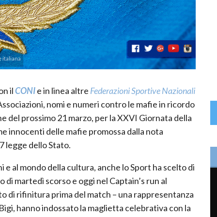
 italiana
on il
CONI
e in linea altre
Federazioni Sportive Nazionali
 Associazioni, nomi e numeri contro le mafie in ricordo
one del prossimo 21 marzo, per la XXVI Giornata della
me innocenti delle mafie promossa dalla nota
7 legge dello Stato.
oni e al mondo della cultura, anche lo Sport ha scelto di
 di martedì scorso e oggi nel Captain’s run al
o di rifinitura prima del match – una rappresentanza
Bigi, hanno indossato la maglietta celebrativa con la