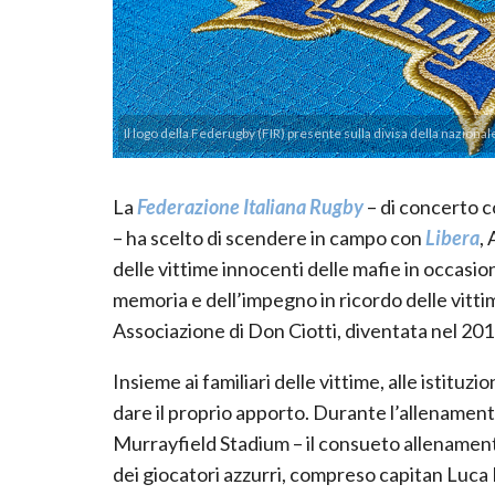
Il logo della Federugby (FIR) presente sulla divisa della nazionale
La
Federazione Italiana Rugby
– di concerto c
– ha scelto di scendere in campo con
Libera
,
delle vittime innocenti delle mafie in occasi
memoria e dell’impegno in ricordo delle vitti
Associazione di Don Ciotti, diventata nel 201
Insieme ai familiari delle vittime, alle istituzi
dare il proprio apporto. Durante l’allenamento
Murrayfield Stadium – il consueto allenament
dei giocatori azzurri, compreso capitan Luca 