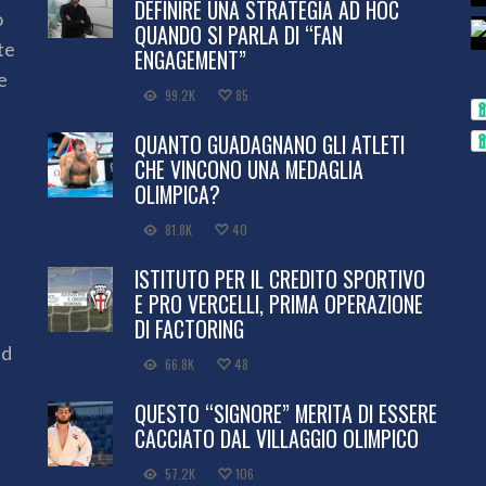
DEFINIRE UNA STRATEGIA AD HOC
o
QUANDO SI PARLA DI “FAN
te
ENGAGEMENT”
e
99.2K
85
QUANTO GUADAGNANO GLI ATLETI
CHE VINCONO UNA MEDAGLIA
OLIMPICA?
81.8K
40
ISTITUTO PER IL CREDITO SPORTIVO
E PRO VERCELLI, PRIMA OPERAZIONE
DI FACTORING
ed
66.8K
48
QUESTO “SIGNORE” MERITA DI ESSERE
CACCIATO DAL VILLAGGIO OLIMPICO
57.2K
106