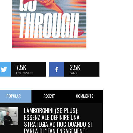
7.5K
2.5K
FOLLOWERS
FANS
POPULAR
RECENT
COMMENTS
LAMBORGHINI (SG PLUS):
ESSENZIALE DEFINIRE UNA
STRATEGIA AD HOC QUANDO SI
PARLA DI “FAN ENGAGEMENT”