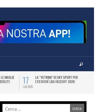
17
20
 LE MAGLIE
LA “VETRINA” DI SKY SPORT PER
PU
026/27.
L’ESTATHÉ LBA FACEOFF 2026
P
LUG 2026
LUG 2026