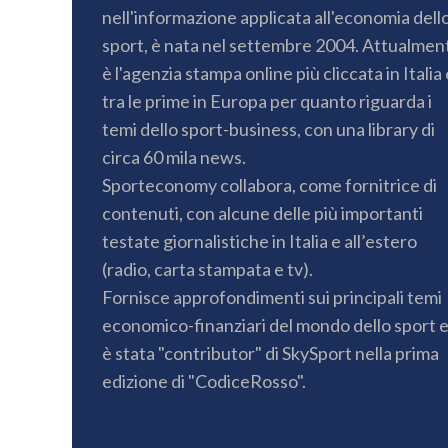
nell'informazione applicata all'economia dell
sport, è nata nel settembre 2004. Attualmen
è l'agenzia stampa online più cliccata in Italia 
tra le prime in Europa per quanto riguarda i
temi dello sport-business, con una library di
circa 60 mila news.
Sporteconomy collabora, come fornitrice di
contenuti, con alcune delle più importanti
testate giornalistiche in Italia e all’estero
(radio, carta stampata e tv).
Fornisce approfondimenti sui principali temi
economico-finanziari del mondo dello sport 
è stata "contributor" di SkySport nella prima
edizione di "CodiceRosso".