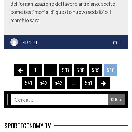
dell’organizzazione del lavoro artigiano, scelto
come testimonial di questo nuovo sodalizio. Il
marchio sarà
REDAZIONE
0
1
…
537
538
539
540
541
542
543
…
551
SPORTECONOMY TV