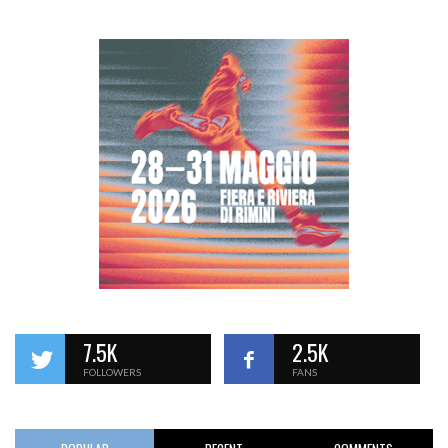
7.5K
2.5K
FOLLOWERS
FANS
POPULAR
RECENT
COMMENTS