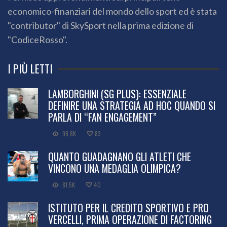
economico-finanziari del mondo dello sport ed è stata
"contributor" di SkySport nella prima edizione di
"CodiceRosso".
I PIÙ LETTI
LAMBORGHINI (SG PLUS): ESSENZIALE
DEFINIRE UNA STRATEGIA AD HOC QUANDO SI
PARLA DI “FAN ENGAGEMENT”
98.8K
83
QUANTO GUADAGNANO GLI ATLETI CHE
VINCONO UNA MEDAGLIA OLIMPICA?
81.5K
40
ISTITUTO PER IL CREDITO SPORTIVO E PRO
VERCELLI, PRIMA OPERAZIONE DI FACTORING
66.5K
48