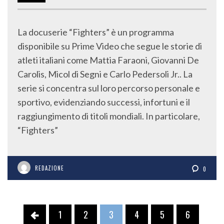
La docuserie “Fighters” è un programma
disponibile su Prime Video che segue le storie di
atleti italiani come Mattia Faraoni, Giovanni De
Carolis, Micol di Segni e Carlo Pedersoli Jr.. La
serie si concentra sul loro percorso personale e
sportivo, evidenziando successi, infortuni e il
raggiungimento di titoli mondiali. In particolare,
“Fighters”
REDAZIONE
0
1
2
3
4
5
6