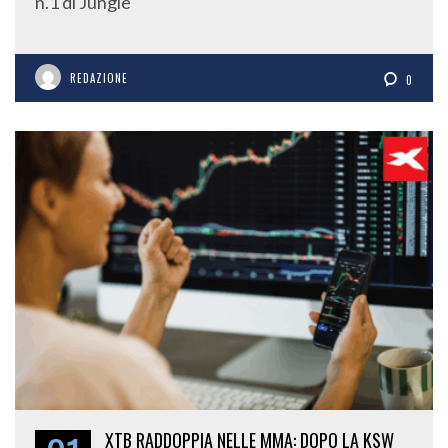
REDAZIONE
0
01
XTB RADDOPPIA NELLE MMA: DOPO LA KSW
“FIRMERÀ” ANCHE OKTAGON.