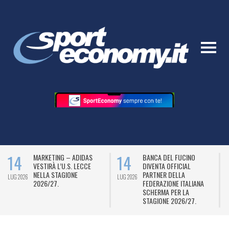
14
14
S
BANCA DEL FUCINO
MÜLLER NUOVO SPONSO
DIVENTA OFFICIAL
DELL’HELLAS VERONA
PARTNER DELLA
(SERIE B) E “FAMILY
LUG 2026
LUG 2026
FEDERAZIONE ITALIANA
PARTNER”
SCHERMA PER LA
STAGIONE 2026/27.
ALL POSTS IN