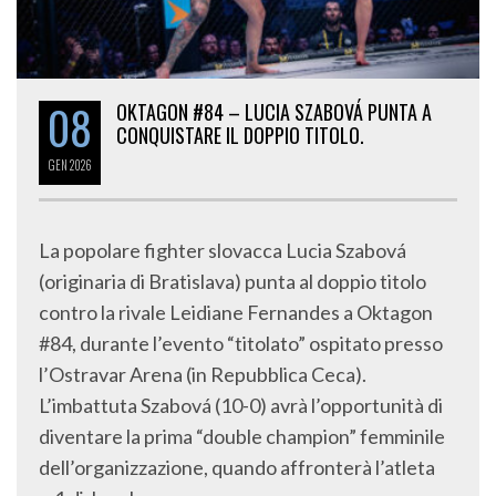
08
OKTAGON #84 – LUCIA SZABOVÁ PUNTA A
CONQUISTARE IL DOPPIO TITOLO.
GEN
2026
La popolare fighter slovacca Lucia Szabová
(originaria di Bratislava) punta al doppio titolo
contro la rivale Leidiane Fernandes a Oktagon
#84, durante l’evento “titolato” ospitato presso
l’Ostravar Arena (in Repubblica Ceca).
L’imbattuta Szabová (10-0) avrà l’opportunità di
diventare la prima “double champion” femminile
dell’organizzazione, quando affronterà l’atleta
n.1 di Jungle