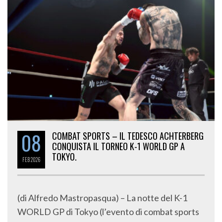
08
COMBAT SPORTS – IL TEDESCO ACHTERBERG
CONQUISTA IL TORNEO K-1 WORLD GP A
TOKYO.
FEB
2026
(di Alfredo Mastropasqua) – La notte del K-1
WORLD GP di Tokyo (l’evento di combat sports
è stato diffuso da Abema Live nelle prime ore