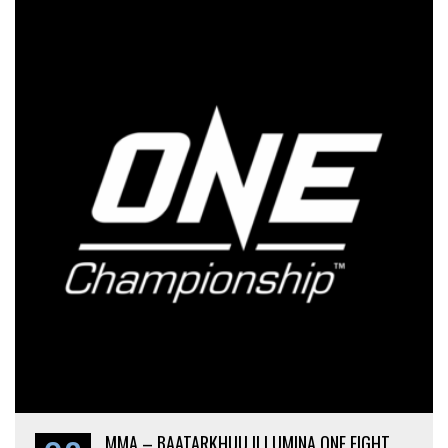
08
MMA – BAATARKHUU ILLUMINA ONE FIGHT
NIGHT #38.