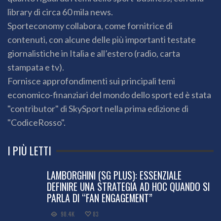
library di circa 60 mila news.
Sporteconomy collabora, come fornitrice di
contenuti, con alcune delle più importanti testate
giornalistiche in Italia e all’estero (radio, carta
stampata e tv).
Fornisce approfondimenti sui principali temi
economico-finanziari del mondo dello sport ed è stata
"contributor" di SkySport nella prima edizione di
"CodiceRosso".
I PIÙ LETTI
LAMBORGHINI (SG PLUS): ESSENZIALE
DEFINIRE UNA STRATEGIA AD HOC QUANDO SI
PARLA DI “FAN ENGAGEMENT”
98.4K
83