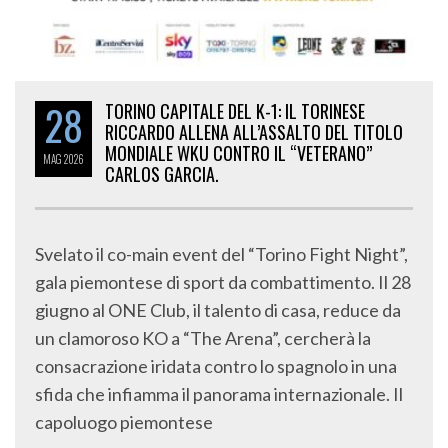
28
TORINO CAPITALE DEL K-1: IL TORINESE
RICCARDO ALLENA ALL’ASSALTO DEL TITOLO
MONDIALE WKU CONTRO IL “VETERANO”
MAG
2026
CARLOS GARCIA.
Svelato il co-main event del “Torino Fight Night”,
gala piemontese di sport da combattimento. Il 28
giugno al ONE Club, il talento di casa, reduce da
un clamoroso KO a “The Arena”, cercherà la
consacrazione iridata contro lo spagnolo in una
sfida che infiamma il panorama internazionale. Il
capoluogo piemontese