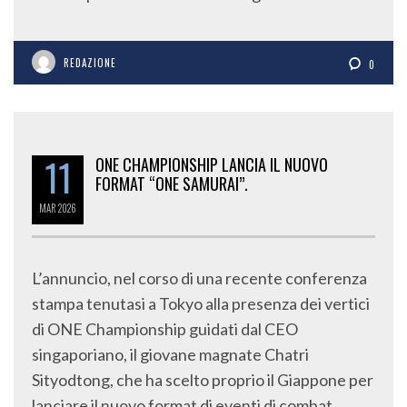
REDAZIONE
0
11
ONE CHAMPIONSHIP LANCIA IL NUOVO
FORMAT “ONE SAMURAI”.
MAR
2026
L’annuncio, nel corso di una recente conferenza
stampa tenutasi a Tokyo alla presenza dei vertici
di ONE Championship guidati dal CEO
singaporiano, il giovane magnate Chatri
Sityodtong, che ha scelto proprio il Giappone per
lanciare il nuovo format di eventi di combat