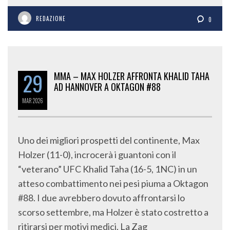
REDAZIONE
0
29
MMA – MAX HOLZER AFFRONTA KHALID TAHA
AD HANNOVER A OKTAGON #88
MAR
2026
Uno dei migliori prospetti del continente, Max
Holzer (11-0), incrocerà i guantoni con il
“veterano” UFC Khalid Taha (16-5, 1NC) in un
atteso combattimento nei pesi piuma a Oktagon
#88. I due avrebbero dovuto affrontarsi lo
scorso settembre, ma Holzer è stato costretto a
ritirarsi per motivi medici. La Zag