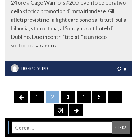
24 ore a Cage Warriors #200, evento celebrativo
della storica promotion di mma irlandese. Gli
atleti previsti nella fight card sono saliti tutti sulla
bilancia, stamattima, al Sandymount hotel di
Dublino. Due incontri “titolati” e un ricco
sottoclou saranno al
LORENZO VULPIS
0
1
2
3
4
5
…
34