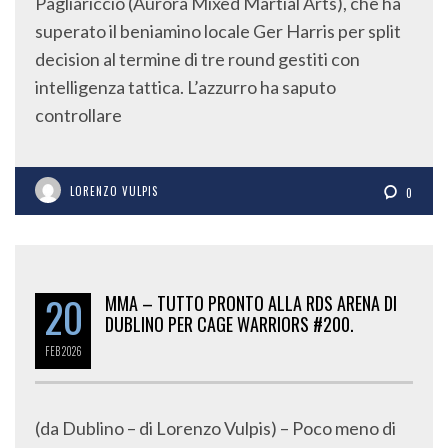
Pagliariccio (Aurora Mixed Martial Arts), che ha
superato il beniamino locale Ger Harris per split
decision al termine di tre round gestiti con
intelligenza tattica. L’azzurro ha saputo
controllare
LORENZO VULPIS
0
20
MMA – TUTTO PRONTO ALLA RDS ARENA DI
DUBLINO PER CAGE WARRIORS #200.
FEB
2026
(da Dublino – di Lorenzo Vulpis) – Poco meno di