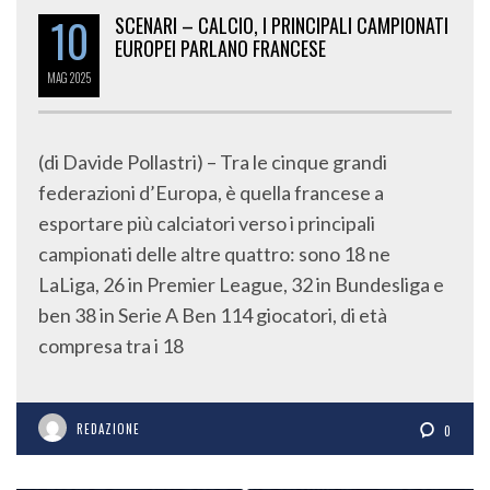
10
SCENARI – CALCIO, I PRINCIPALI CAMPIONATI
EUROPEI PARLANO FRANCESE
MAG
2025
(di Davide Pollastri) – Tra le cinque grandi
federazioni d’Europa, è quella francese a
esportare più calciatori verso i principali
campionati delle altre quattro: sono 18 ne
LaLiga, 26 in Premier League, 32 in Bundesliga e
ben 38 in Serie A Ben 114 giocatori, di età
compresa tra i 18
REDAZIONE
0