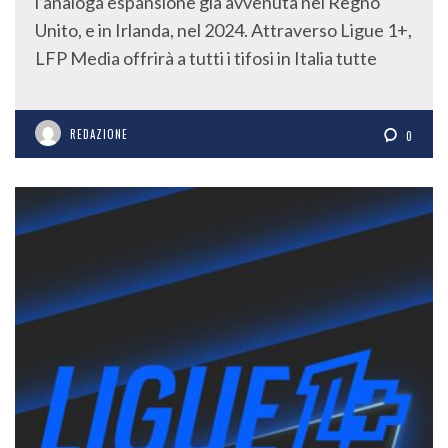
l’analoga espansione già avvenuta nel Regno
Unito, e in Irlanda, nel 2024. Attraverso Ligue 1+,
LFP Media offrirà a tutti i tifosi in Italia tutte
REDAZIONE
0