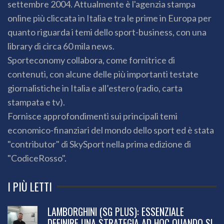
settembre 2004. Attualmente è l'agenzia stampa
online più cliccata in Italia e tra le prime in Europa per
quanto riguarda i temi dello sport-business, con una
library di circa 60 mila news.
Sporteconomy collabora, come fornitrice di
contenuti, con alcune delle più importanti testate
giornalistiche in Italia e all’estero (radio, carta
stampata e tv).
Fornisce approfondimenti sui principali temi
economico-finanziari del mondo dello sport ed è stata
"contributor" di SkySport nella prima edizione di
"CodiceRosso".
I PIÙ LETTI
LAMBORGHINI (SG PLUS): ESSENZIALE
DEFINIRE UNA STRATEGIA AD HOC QUANDO SI