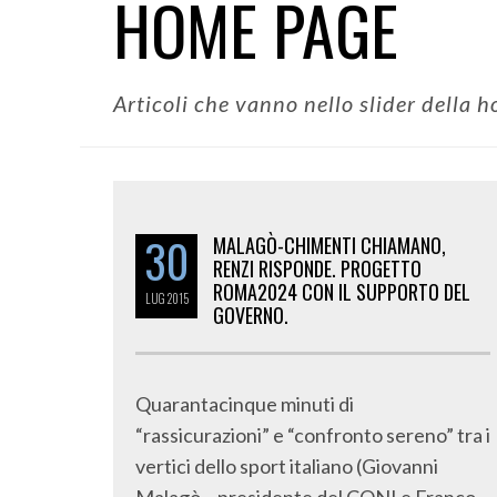
HOME PAGE
Articoli che vanno nello slider della 
30
MALAGÒ-CHIMENTI CHIAMANO,
RENZI RISPONDE. PROGETTO
ROMA2024 CON IL SUPPORTO DEL
LUG
2015
GOVERNO.
Quarantacinque minuti di
“rassicurazioni” e “confronto sereno” tra i
vertici dello sport italiano (Giovanni
Malagò – presidente del CONI e Franco