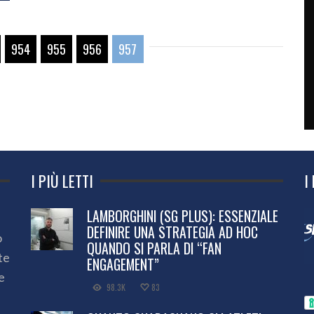
954
955
956
957
I PIÙ LETTI
I
LAMBORGHINI (SG PLUS): ESSENZIALE
DEFINIRE UNA STRATEGIA AD HOC
o
QUANDO SI PARLA DI “FAN
te
ENGAGEMENT”
e
98.3K
83