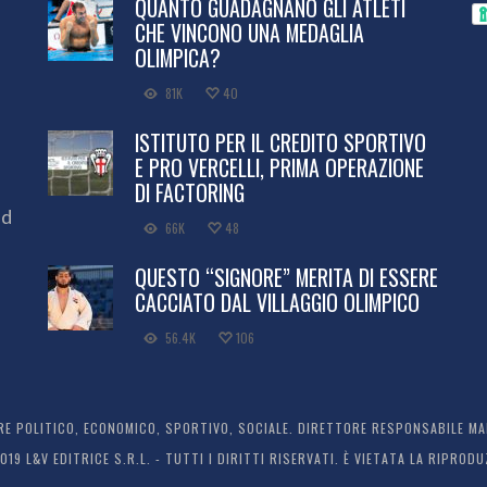
QUANTO GUADAGNANO GLI ATLETI
CHE VINCONO UNA MEDAGLIA
OLIMPICA?
81K
40
ISTITUTO PER IL CREDITO SPORTIVO
E PRO VERCELLI, PRIMA OPERAZIONE
DI FACTORING
ed
66K
48
QUESTO “SIGNORE” MERITA DI ESSERE
CACCIATO DAL VILLAGGIO OLIMPICO
56.4K
106
 POLITICO, ECONOMICO, SPORTIVO, SOCIALE. DIRETTORE RESPONSABILE MARC
2019 L&V EDITRICE S.R.L. - TUTTI I DIRITTI RISERVATI. È VIETATA LA RIPR