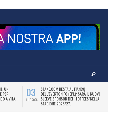
03
06
T, UN
STAKE.COM RESTA AL FIANCO
M
E PER
DELL’EVERTON FC (EPL): SARÀ IL NUOVO
P
DO A VITA.
SLEEVE SPONSOR DEI “TOFFEES”NELLA
“
LUG 2026
LUG 2026
STAGIONE 2026/27.