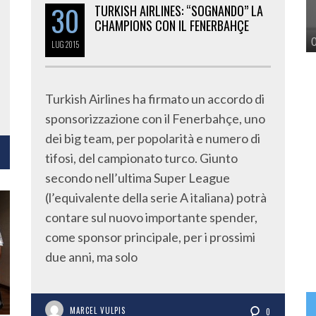
30
TURKISH AIRLINES: “SOGNANDO” LA
CHAMPIONS CON IL FENERBAHÇE
LUG
2015
Turkish Airlines ha firmato un accordo di
sponsorizzazione con il Fenerbahçe, uno
dei big team, per popolarità e numero di
tifosi, del campionato turco. Giunto
secondo nell’ultima Super League
(l’equivalente della serie A italiana) potrà
contare sul nuovo importante spender,
come sponsor principale, per i prossimi
due anni, ma solo
MARCEL VULPIS
0