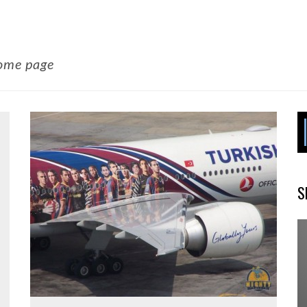
home page
S