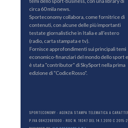
temi dello sport-business, con una library di
circa 60 mila news.
Sporteconomy collabora, come fornitrice di
contenuti, con alcune delle più importanti
testate giornalistiche in Italia e all’estero
(radio, carta stampata e tv).
Fornisce approfondimenti sui principali temi
economico-finanziari del mondo dello sport 
è stata "contributor" di SkySport nella prima
edizione di "CodiceRosso".
SPORTECONOMY - AGENZIA STAMPA TELEMATICA A CARATTERE
P.IVA 08422681000 - ROC N. 19347 DEL 14.1.2010 C 2015-