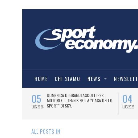
HOME
CHI SIAMO
NEWS
NEWSLET
05
04
A UNA MAGLIA-
DOMENICA DI GRANDI ASCOLTI PER I
IORENTINA
MOTORI E IL TENNIS NELLA “CASA DELLO
SPORT” DI SKY.
LUG 2026
LUG 2026
ALL POSTS IN