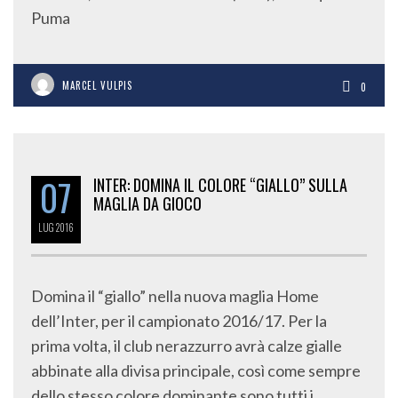
Puma
MARCEL VULPIS
0
07
INTER: DOMINA IL COLORE “GIALLO” SULLA
MAGLIA DA GIOCO
LUG
2016
Domina il “giallo” nella nuova maglia Home
dell’Inter, per il campionato 2016/17. Per la
prima volta, il club nerazzurro avrà calze gialle
abbinate alla divisa principale, così come sempre
dello stesso colore dominante sono tutti i