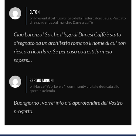
ELTON
on Presentato il nuovo logo della Federcalcio belga. Peccato
che sia identico al marchio Danesi caffè
Ciao Lorenzo! So che il logo di Danesi Caffè è stato
disegnato da un architetto romano il nome di cui non
riesco a ricordare. Se per caso potresti farmelo
sapere…
SERGIO MINONI
on Nasce “Workpleis” , community digitale dedicata allo
sport in azienda
Buongiorno , vorrei info più approfondire del Vostro
progetto.