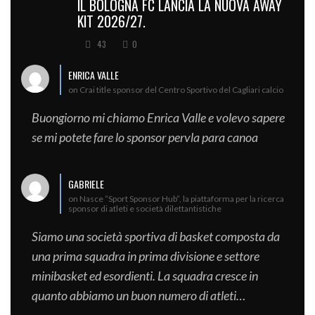
IL BOLOGNA FC LANCIA LA NUOVA AWAY
KIT 2026/27.
43
0
ENRICA VALLE
on Crai title sponsor del Centro Sportivo del Cagliari calcio
Buongiorno mi chiamo Enrica Valle e volevo sapere
se mi potete fare lo sponsor pervla para canoa
GABRIELE
on Nasce “Sport Sponsor Hub”, la piattaforma per la ricerca
sponsor di atleti e società dilettantistiche
Siamo una società sportiva di basket composta da
una prima squadra in prima divisione e settore
minibasket ed esordienti. La squadra cresce in
quanto abbiamo un buon numero di atleti…