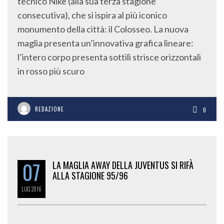
tecnico Nike (alla sua terza stagione
consecutiva), che si ispira al più iconico
monumento della città: il Colosseo. La nuova
maglia presenta un’innovativa grafica lineare:
l’intero corpo presenta sottili strisce orizzontali
in rosso più scuro
REDAZIONE
0
07
LA MAGLIA AWAY DELLA JUVENTUS SI RIFÀ
ALLA STAGIONE 95/96
LUG
2016