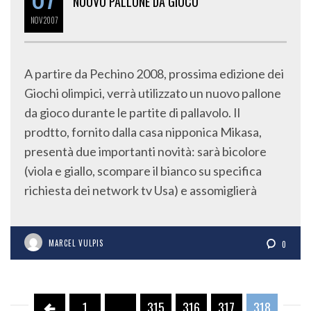
NUOVO PALLONE DA GIOCO
NOV
2007
A partire da Pechino 2008, prossima edizione dei
Giochi olimpici, verrà utilizzato un nuovo pallone
da gioco durante le partite di pallavolo. Il
prodtto, fornito dalla casa nipponica Mikasa,
presentà due importanti novità: sarà bicolore
(viola e giallo, scompare il bianco su specifica
richiesta dei network tv Usa) e assomiglierà
MARCEL VULPIS
0
1
…
315
316
317
318