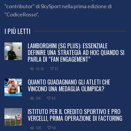
"contributor" di SkySport nella prima edizione di
"CodiceRosso".
I PIÙ LETTI
LAMBORGHINI (SG PLUS): ESSENZIALE
DEFINIRE UNA STRATEGIA AD HOC QUANDO SI
PARLA DI “FAN ENGAGEMENT”
98.3K
83
QUANTO GUADAGNANO GLI ATLETI CHE
VINCONO UNA MEDAGLIA OLIMPICA?
81K
40
ISTITUTO PER IL CREDITO SPORTIVO E PRO
VERCELLI, PRIMA OPERAZIONE DI FACTORING
66K
48