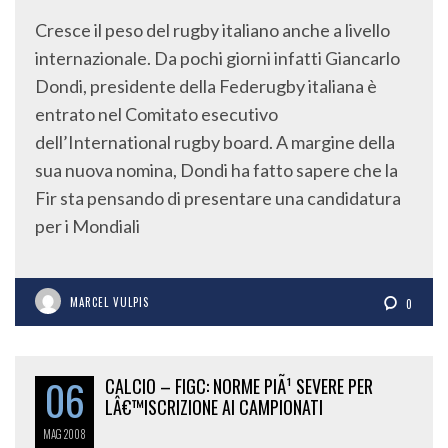
Cresce il peso del rugby italiano anche a livello
internazionale. Da pochi giorni infatti Giancarlo
Dondi, presidente della Federugby italiana è
entrato nel Comitato esecutivo
dell’International rugby board. A margine della
sua nuova nomina, Dondi ha fatto sapere che la
Fir sta pensando di presentare una candidatura
per i Mondiali
MARCEL VULPIS
0
06
CALCIO – FIGC: NORME PIÃ¹ SEVERE PER
LÂ€™ISCRIZIONE AI CAMPIONATI
MAG
2008