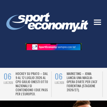
06
06
HOCKEY SU PRATO – DAL
MARKETING – JOMA
9 AL 12 LUGLIO 2026 AL
LANCIA UNA MAGLIA-
CPO GIULIO ONESTI OTTO
OPERA D’ARTE PER L’ACF
LUG 2026
LUG 2026
L
NAZIONALI SI
FIORENTINA (STAGIONE
CONTENDONO I DUE PASS
2026/27).
PER L’EUROPEO.