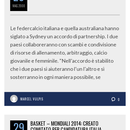
MAG
2008
Le federcalcio italiana e quella australiana hanno
siglato a Sydney un accordo di partnership. I due
paesi collaboreranno con scambi e condivisione
di risorse di allenamento, arbitraggio, calcio
giovanile e femminile. "Nell’accordo è stabilito
che i due paesi si aiuteranno l’un l’altro e si
sosterranno in ogni maniera possibile, se
MARCEL VULPIS
0
29
BASKET – MONDIALI 2014: CREATO
COMITATO PER CANDIDATURA ITALIA