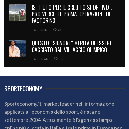
ISTITUTO PER IL CREDITO SPORTIVO E
PRO VERCELLI, PRIMA OPERAZIONE DI
FACTORING
66.1K
48
QUESTO “SIGNORE” MERITA DI ESSERE
CACCIATO DAL VILLAGGIO OLIMPICO
56.4K
106
SPORTECONOMY
Sporteconomy.it, market leader nell'informazione
applicata all'economia dello sport, è nata nel
settembre 2004. Attualmente è l'agenzia stampa
online più cliccata in Italia e tra le prime in Europa per