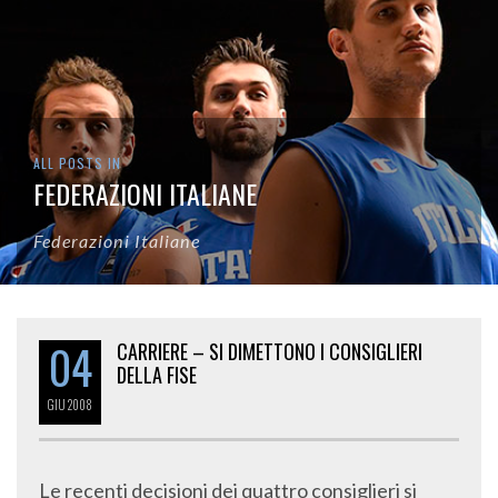
ALL POSTS IN
FEDERAZIONI ITALIANE
Federazioni Italiane
04
CARRIERE – SI DIMETTONO I CONSIGLIERI
DELLA FISE
GIU
2008
Le recenti decisioni dei quattro consiglieri si