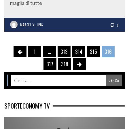
maglia di tutte
MARCEL VULPIS
0
1
…
313
314
315
316
317
318
SPORTECONOMY TV