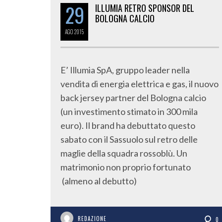
29
ILLUMIA RETRO SPONSOR DEL
BOLOGNA CALCIO
AGO
2015
E’ Illumia SpA, gruppo leader nella
vendita di energia elettrica e gas, il nuovo
back jersey partner del Bologna calcio
(un investimento stimato in 300 mila
euro). Il brand ha debuttato questo
sabato con il Sassuolo sul retro delle
maglie della squadra rossoblù. Un
matrimonio non proprio fortunato
(almeno al debutto)
REDAZIONE
0