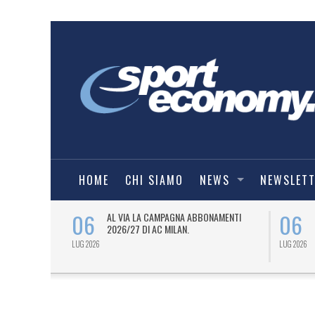
HOME
CHI SIAMO
NEWS
NEWSLET
06
06
SPORT
AL VIA LA CAMPAGNA ABBONAMENTI
6/27) DEL
2026/27 DI AC MILAN.
LUG 2026
LUG 2026