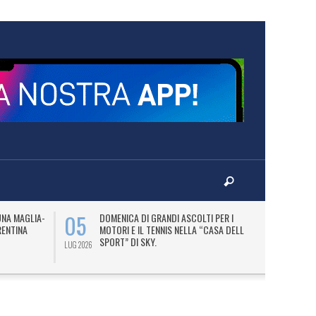
05
07
UNA MAGLIA-
DOMENICA DI GRANDI ASCOLTI PER I
M
RENTINA
MOTORI E IL TENNIS NELLA “CASA DELLO
C
SPORT” DI SKY.
LUG 2026
LUG 2026