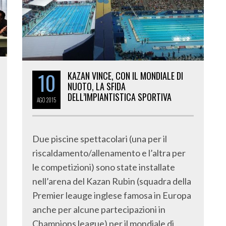
10
KAZAN VINCE, CON IL MONDIALE DI
NUOTO, LA SFIDA
DELL’IMPIANTISTICA SPORTIVA
AGO
2015
Due piscine spettacolari (una per il
riscaldamento/allenamento e l’altra per
le competizioni) sono state installate
nell’arena del Kazan Rubin (squadra della
Premier leauge inglese famosa in Europa
anche per alcune partecipazioni in
Champions league) per il mondiale di