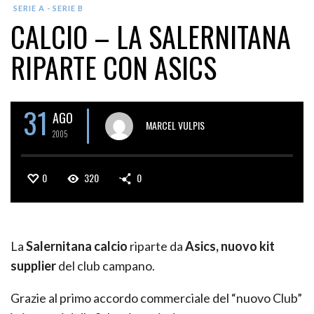
SERIE A - SERIE B
CALCIO – LA SALERNITANA
RIPARTE CON ASICS
31
AGO
MARCEL VULPIS
2005
0
320
0
La
Salernitana calcio
riparte da
Asics, nuovo kit
supplier
del club campano.
Grazie al primo accordo commerciale del “nuovo Club”