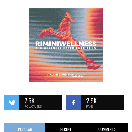
7.5K
2.5K
FOLLOWERS
FANS
POPULAR
RECENT
COMMENTS