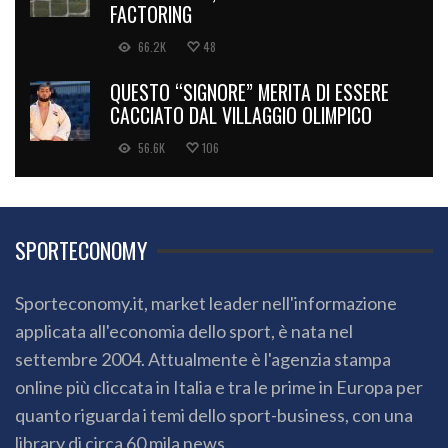
FACTORING
66.2K
48
QUESTO “SIGNORE” MERITA DI ESSERE
CACCIATO DAL VILLAGGIO OLIMPICO
56.6K
106
SPORTECONOMY
Sporteconomy.it, market leader nell'informazione
applicata all'economia dello sport, è nata nel
settembre 2004. Attualmente è l'agenzia stampa
online più cliccata in Italia e tra le prime in Europa per
quanto riguarda i temi dello sport-business, con una
library di circa 60 mila news.