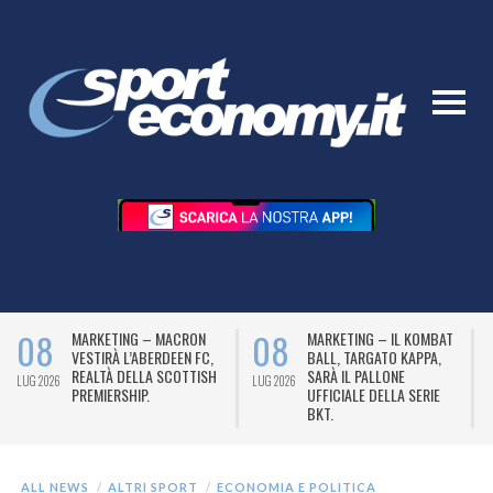
08
08
MARKETING – MACRON
MARKETING – IL KOMBAT
VESTIRÀ L’ABERDEEN FC,
BALL, TARGATO KAPPA,
REALTÀ DELLA SCOTTISH
SARÀ IL PALLONE
LUG 2026
LUG 2026
L
PREMIERSHIP.
UFFICIALE DELLA SERIE
BKT.
ALL NEWS
ALTRI SPORT
ECONOMIA E POLITICA