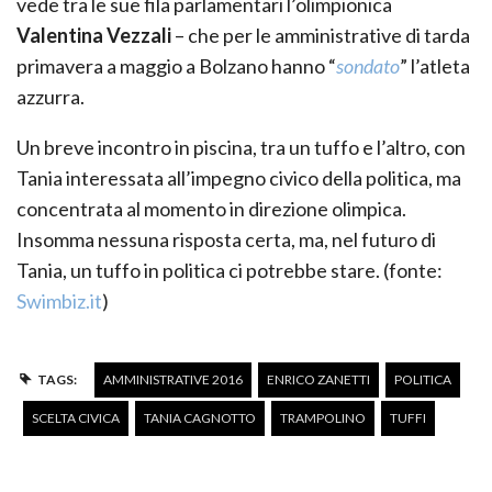
vede tra le sue fila parlamentari l’olimpionica
Valentina Vezzali
– che per le amministrative di tarda
primavera a maggio a Bolzano hanno “
sondato
” l’atleta
azzurra.
Un breve incontro in piscina, tra un tuffo e l’altro, con
Tania interessata all’impegno civico della politica, ma
concentrata al momento in direzione olimpica.
Insomma nessuna risposta certa, ma, nel futuro di
Tania, un tuffo in politica ci potrebbe stare. (fonte:
Swimbiz.it
)
TAGS:
AMMINISTRATIVE 2016
ENRICO ZANETTI
POLITICA
SCELTA CIVICA
TANIA CAGNOTTO
TRAMPOLINO
TUFFI