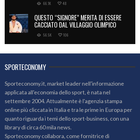
66.1K
48
QUESTO “SIGNORE” MERITA DI ESSERE
CACCIATO DAL VILLAGGIO OLIMPICO
56.5K
106
SPORTECONOMY
Sporteconomy.it, market leader nell'informazione
applicata all'economia dello sport, è nata nel
settembre 2004. Attualmente è l'agenzia stampa
online più cliccata in Italia e tra le prime in Europa per
quanto riguarda i temi dello sport-business, con una
library di circa 60 mila news.
Sporteconomy collabora, come fornitrice di