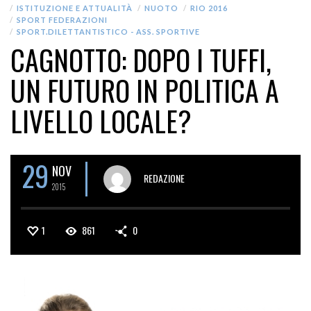
ISTITUZIONE E ATTUALITÀ
NUOTO
RIO 2016
SPORT FEDERAZIONI
SPORT.DILETTANTISTICO - ASS. SPORTIVE
CAGNOTTO: DOPO I TUFFI,
UN FUTURO IN POLITICA A
LIVELLO LOCALE?
29
NOV
REDAZIONE
2015
1
861
0