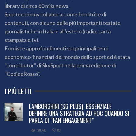
library di circa 60 mila news.
Sporteconomy collabora, come fornitrice di
contenuti, con alcune delle più importanti testate
giornalistiche in Italia e all’estero (radio, carta
stampata e tv).
Fornisce approfondimenti sui principali temi
economico-finanziari del mondo dello sport ed è stata
"contributor" di SkySport nella prima edizione di
"CodiceRosso".
I PIÙ LETTI
LAMBORGHINI (SG PLUS): ESSENZIALE
DEFINIRE UNA STRATEGIA AD HOC QUANDO SI
PARLA DI “FAN ENGAGEMENT”
98.4K
83