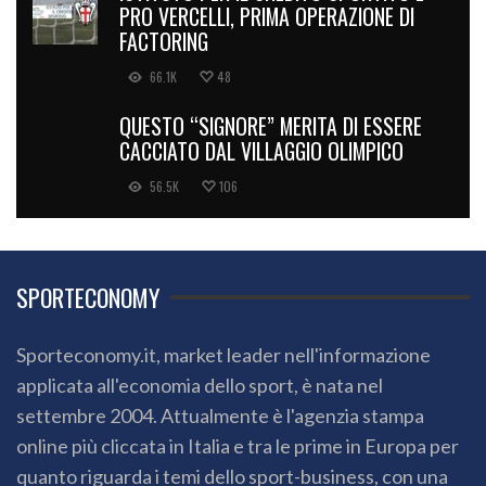
PRO VERCELLI, PRIMA OPERAZIONE DI
FACTORING
66.1K
48
QUESTO “SIGNORE” MERITA DI ESSERE
CACCIATO DAL VILLAGGIO OLIMPICO
56.5K
106
SPORTECONOMY
Sporteconomy.it, market leader nell'informazione
applicata all'economia dello sport, è nata nel
settembre 2004. Attualmente è l'agenzia stampa
online più cliccata in Italia e tra le prime in Europa per
quanto riguarda i temi dello sport-business, con una