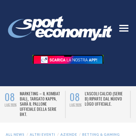
08
08
MARKETING – IL KOMBAT
L’ASCOLI CALCIO (SERIE
BALL, TARGATO KAPPA,
B) RIPARTE DAL NUOVO
SARÀ IL PALLONE
LOGO UFFICIALE.
LUG 2026
LUG 2026
L
UFFICIALE DELLA SERIE
BKT.
ALL NEWS
ALTRI EVENTI
AZIENDE
BETTING & GAMING