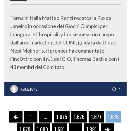
Torna in Italia Matteo Renzi recatosi a Rio de
Janeiro in occasione dei Giochi Olimpici per
inaugurare l’hospitality house messa in campo
dall’area marketing del CONI, guidata da Diego
Nepi Molineris. Il premier ha commentato
l’inc0ntro con il n.1 del CIO, Thomas Bach e con i
43 membri del Comitato
REDAZIONE
0
1
…
1.675
1.676
1.677
1.678
1.679
1.680
1.681
…
1.891