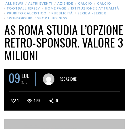
ALL NEWS
ALTRI EVENTI
AZIENDE
CALCIO
CALCIO
FOOTBALL JERSEY
HOME PAGE
ISTITUZIONE E ATTUALITÀ
PRURITO CALCISTICO
PUBBLICITÀ
SERIE A - SERIE B
SPONSORSHIP
SPORT BUSINESS
AS ROMA STUDIA L’OPZIONE
RETRO-SPONSOR. VALORE 3
MILIONI
09
LUG
REDAZIONE
2016
1
1.9K
0