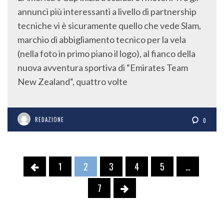
annunci più interessanti a livello di partnership
tecniche vi è sicuramente quello che vede Slam,
marchio di abbigliamento tecnico per la vela
(nella foto in primo piano il logo), al fianco della
nuova avventura sportiva di “Emirates Team
New Zealand“, quattro volte
REDAZIONE
0
1
2
3
4
5
…
7