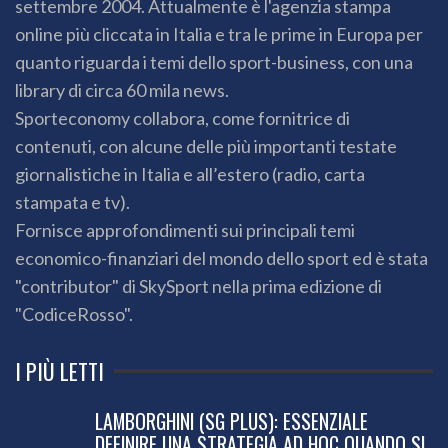
settembre 2004. Attualmente è l'agenzia stampa
online più cliccata in Italia e tra le prime in Europa per
quanto riguarda i temi dello sport-business, con una
library di circa 60 mila news.
Sporteconomy collabora, come fornitrice di
contenuti, con alcune delle più importanti testate
giornalistiche in Italia e all’estero (radio, carta
stampata e tv).
Fornisce approfondimenti sui principali temi
economico-finanziari del mondo dello sport ed è stata
"contributor" di SkySport nella prima edizione di
"CodiceRosso".
I PIÙ LETTI
LAMBORGHINI (SG PLUS): ESSENZIALE
DEFINIRE UNA STRATEGIA AD HOC QUANDO SI