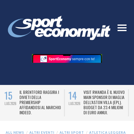
15
14
IL BRENTFORD RAGGIRA I
VISIT RWANDA È IL NUOVO
DIVIETI DELLA
MAIN SPONSOR DI MAGLIA
PREMIERSHIP
DELL’ASTON VILLA (EPL).
LUG 2026
LUG 2026
L
AFFIDANDOSI AL MARCHIO
BUDGET DA 23.4 MILIONI
INDEED.
DI EURO ANNUI.
ALL NEWS
ALTRI EVENTI
ALTRI SPORT
ATLETICA LEGGERA