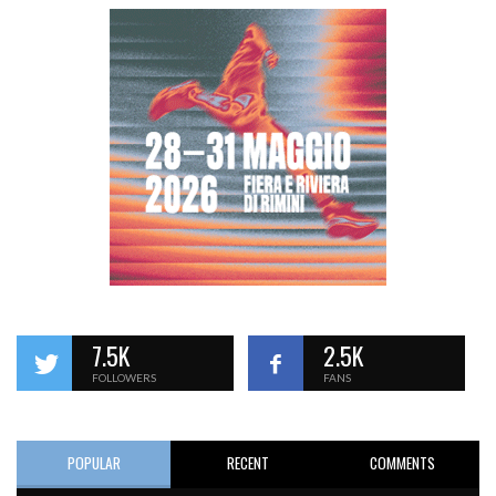
7.5K
2.5K
FOLLOWERS
FANS
POPULAR
RECENT
COMMENTS