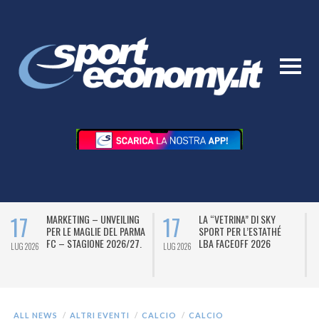
17
17
MARKETING – UNVEILING
LA “VETRINA” DI SKY
PER LE MAGLIE DEL PARMA
SPORT PER L’ESTATHÉ
FC – STAGIONE 2026/27.
LBA FACEOFF 2026
LUG 2026
LUG 2026
L
ALL NEWS
ALTRI EVENTI
CALCIO
CALCIO