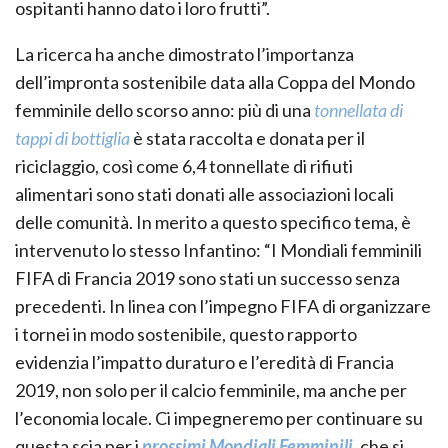
ospitanti hanno dato i loro frutti”.
La ricerca ha anche dimostrato l’importanza
dell’impronta sostenibile data alla Coppa del Mondo
femminile dello scorso anno: più di una
tonnellata di
tappi di bottiglia
è stata raccolta e donata per il
riciclaggio, così come 6,4 tonnellate di rifiuti
alimentari sono stati donati alle associazioni locali
delle comunità. In merito a questo specifico tema, è
intervenuto lo stesso Infantino: “I Mondiali femminili
FIFA di Francia 2019 sono stati un successo senza
precedenti. In linea con l’impegno FIFA di organizzare
i tornei in modo sostenibile, questo rapporto
evidenzia l’impatto duraturo e l’eredità di Francia
2019, non solo per il calcio femminile, ma anche per
l’economia locale. Ci impegneremo per continuare su
questa scia per i
prossimi Mondiali Femminili
, che si