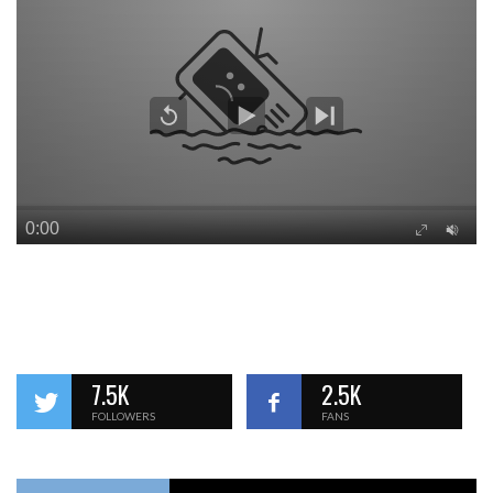
7.5K
2.5K
FOLLOWERS
FANS