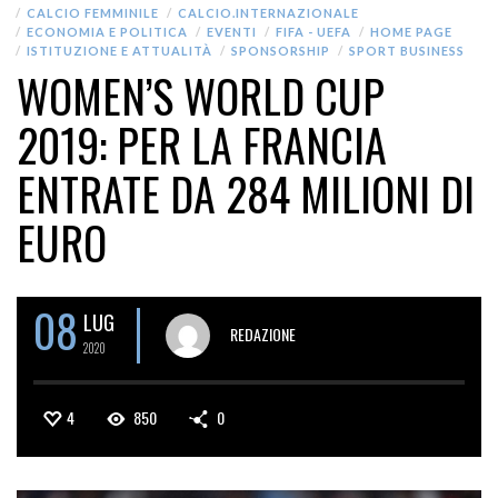
CALCIO FEMMINILE
CALCIO.INTERNAZIONALE
ECONOMIA E POLITICA
EVENTI
FIFA - UEFA
HOME PAGE
ISTITUZIONE E ATTUALITÀ
SPONSORSHIP
SPORT BUSINESS
WOMEN’S WORLD CUP
2019: PER LA FRANCIA
ENTRATE DA 284 MILIONI DI
EURO
08
LUG
REDAZIONE
2020
4
850
0