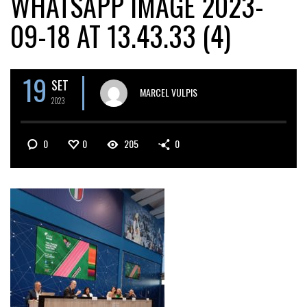
WHATSAPP IMAGE 2023-
09-18 AT 13.43.33 (4)
19
SET
MARCEL VULPIS
2023
0
0
205
0