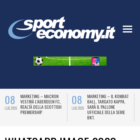
08
08
MARKETING – MACRON
MARKETING – IL KOMBAT
VESTIRÀ L’ABERDEEN FC,
BALL, TARGATO KAPPA,
REALTÀ DELLA SCOTTISH
SARÀ IL PALLONE
LUG 2026
LUG 2026
L
PREMIERSHIP.
UFFICIALE DELLA SERIE
BKT.