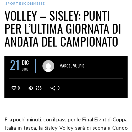
SPORT E SCOMMESSE
VOLLEY – SISLEY: PUNTI
PER L’ULTIMA GIORNATA DI
ANDATA DEL CAMPIONATO
21
DIC
MARCEL VULPIS
2008
0
268
0
Fra pochi minuti, con il pass per le Final Eight di Coppa
Italia in tasca, la Sisley Volley sarà di scena a Cuneo