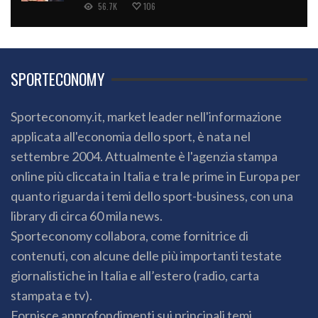
56.7K
106
SPORTECONOMY
Sporteconomy.it, market leader nell'informazione
applicata all'economia dello sport, è nata nel
settembre 2004. Attualmente è l'agenzia stampa
online più cliccata in Italia e tra le prime in Europa per
quanto riguarda i temi dello sport-business, con una
library di circa 60 mila news.
Sporteconomy collabora, come fornitrice di
contenuti, con alcune delle più importanti testate
giornalistiche in Italia e all’estero (radio, carta
stampata e tv).
Fornisce approfondimenti sui principali temi