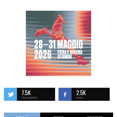
7.5K
2.5K
FOLLOWERS
FANS