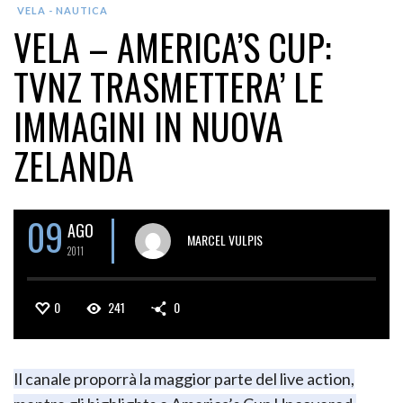
VELA - NAUTICA
VELA – AMERICA’S CUP:
TVNZ TRASMETTERA’ LE
IMMAGINI IN NUOVA
ZELANDA
09
AGO
MARCEL VULPIS
2011
0
241
0
Il canale proporrà la maggior parte del live action,