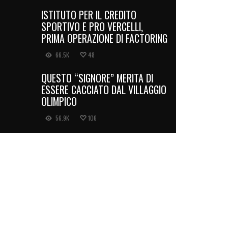
ISTITUTO PER IL CREDITO
SPORTIVO E PRO VERCELLI,
PRIMA OPERAZIONE DI FACTORING
66.5K
48
QUESTO “SIGNORE” MERITA DI
ESSERE CACCIATO DAL VILLAGGIO
OLIMPICO
56.9K
106