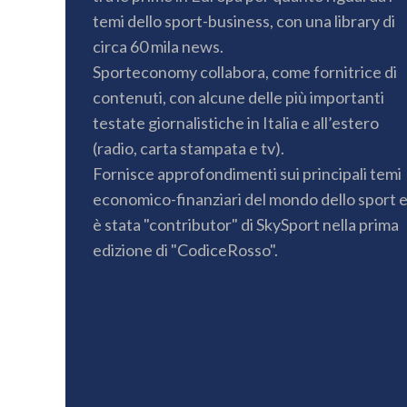
temi dello sport-business, con una library di
circa 60 mila news.
Sporteconomy collabora, come fornitrice di
contenuti, con alcune delle più importanti
testate giornalistiche in Italia e all’estero
(radio, carta stampata e tv).
Fornisce approfondimenti sui principali temi
economico-finanziari del mondo dello sport 
è stata "contributor" di SkySport nella prima
edizione di "CodiceRosso".