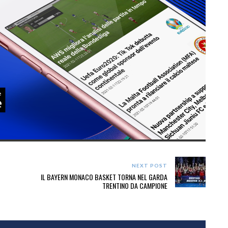
NEXT POST
IL BAYERN MONACO BASKET TORNA NEL GARDA
TRENTINO DA CAMPIONE