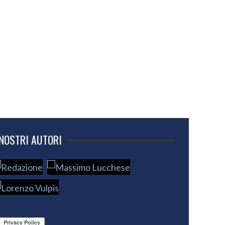
 NOSTRI AUTORI