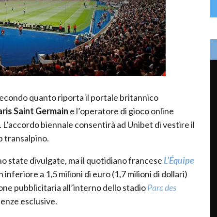
econdo quanto riporta il portale britannico
aris Saint Germain
e l’operatore di gioco online
. L’accordo biennale consentirà ad Unibet di vestire il
b transalpino.
no state divulgate, ma il quotidiano francese
L’Équipe
nferiore a 1,5 milioni di euro (1,7 milioni di dollari)
one pubblicitaria all’interno dello stadio
Parc des
ienze esclusive.