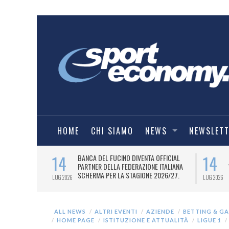
HOME
CHI SIAMO
NEWS
NEWSLET
14
14
RÀ L’U.S.
BANCA DEL FUCINO DIVENTA OFFICIAL
26/27.
PARTNER DELLA FEDERAZIONE ITALIANA
SCHERMA PER LA STAGIONE 2026/27.
LUG 2026
LUG 2026
ALL NEWS
ALTRI EVENTI
AZIENDE
BETTING & G
HOME PAGE
ISTITUZIONE E ATTUALITÀ
LIGUE 1