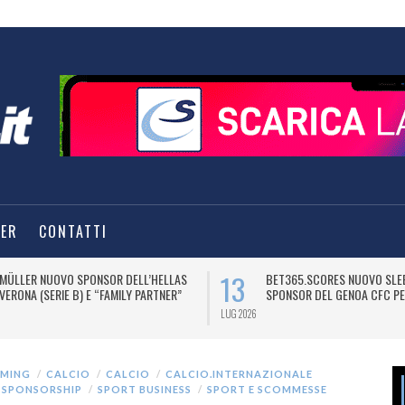
TER
CONTATTI
13
MÜLLER NUOVO SPONSOR DELL’HELLAS
BET365.SCORES NUOVO SLE
VERONA (SERIE B) E “FAMILY PARTNER”
SPONSOR DEL GENOA CFC PE
LUG 2026
AMING
CALCIO
CALCIO
CALCIO.INTERNAZIONALE
SPONSORSHIP
SPORT BUSINESS
SPORT E SCOMMESSE