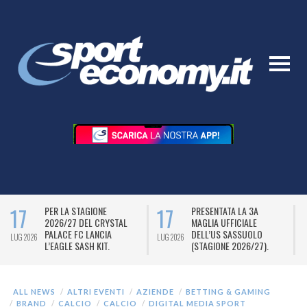
17
17
PER LA STAGIONE
PRESENTATA LA 3A
2026/27 DEL CRYSTAL
MAGLIA UFFICIALE
PALACE FC LANCIA
DELL’US SASSUOLO
LUG 2026
LUG 2026
L
L’EAGLE SASH KIT.
(STAGIONE 2026/27).
ALL NEWS
ALTRI EVENTI
AZIENDE
BETTING & GAMING
BRAND
CALCIO
CALCIO
DIGITAL MEDIA SPORT