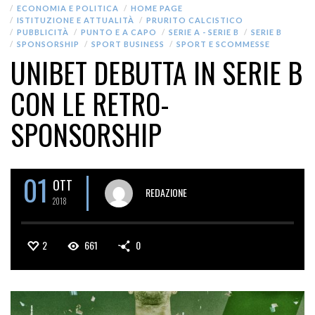
ECONOMIA E POLITICA
HOME PAGE
ISTITUZIONE E ATTUALITÀ
PRURITO CALCISTICO
PUBBLICITÀ
PUNTO E A CAPO
SERIE A - SERIE B
SERIE B
SPONSORSHIP
SPORT BUSINESS
SPORT E SCOMMESSE
UNIBET DEBUTTA IN SERIE B
CON LE RETRO-
SPONSORSHIP
01
OTT
REDAZIONE
2018
2
661
0