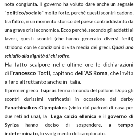
nota congiunta. Il governo ha voluto dare anche un segnale
“
politico/sociale
” molto forte, perché questi scontri cadono,
tra l’altro, in un momento storico del paese contraddistinto da
una grave crisi economica. Ecco perché, secondo gli addetti ai
lavori, questi scontri (che hanno generato diversi feriti)
stridono con le condizioni di vita media dei greci.
Quasi uno
schiaffo alla dignità di chi soffre
.
Ha fatto scalpore nelle ultime ore le dichiarazioni
di
Francesco Totti
, capitano dell’
AS Roma
, che invita
a fare altrettanto anche in Italia.
Il premier greco
Tsipras
ferma il mondo del pallone. Dopo gli
scontri durissimi verificatisi in occasione del derby
Panathinaikos-Olympiako
s (vinto dai padroni di casa per
due reti ad una), la
Lega calcio ellenica
e il
governo di
Syriza
hanno deciso di sospendere,
a tempo
indeterminato,
lo svolgimento del campionato.