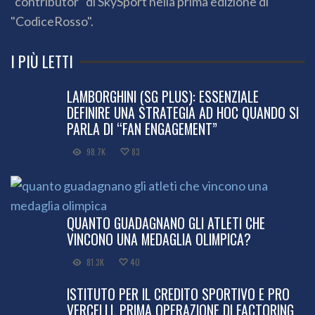
"contributor" di SkySport nella prima edizione di
"CodiceRosso".
I PIÙ LETTI
LAMBORGHINI (SG PLUS): ESSENZIALE
DEFINIRE UNA STRATEGIA AD HOC QUANDO SI
PARLA DI “FAN ENGAGEMENT”
98.7K
83
QUANTO GUADAGNANO GLI ATLETI CHE
VINCONO UNA MEDAGLIA OLIMPICA?
81.3K
40
ISTITUTO PER IL CREDITO SPORTIVO E PRO
VERCELLI, PRIMA OPERAZIONE DI FACTORING