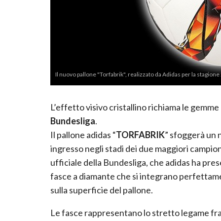
Il nuovo pallone "Torfabrik", realizzato da Adidas per la stagio
L’effetto visivo cristallino richiama le gemme 
Bundesliga
.
Il pallone adidas “
TORFABRIK
” sfoggerà un 
ingresso negli stadi dei due maggiori campion
ufficiale della Bundesliga, che adidas ha pres
fasce a diamante che si integrano perfettame
sulla superficie del pallone.
Le fasce rappresentano lo stretto legame fra 