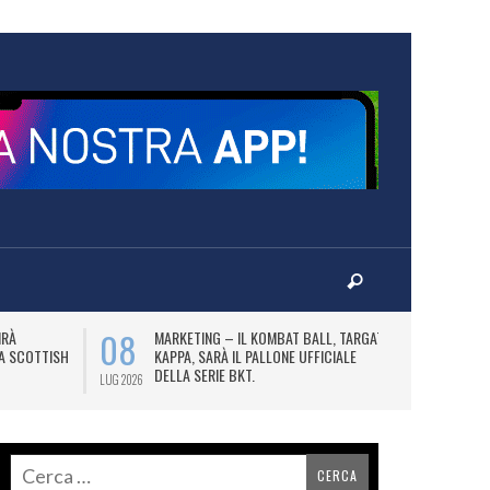
08
10
IRÀ
MARKETING – IL KOMBAT BALL, TARGATO
F
LA SCOTTISH
KAPPA, SARÀ IL PALLONE UFFICIALE
A
DELLA SERIE BKT.
LUG 2026
LUG 2026