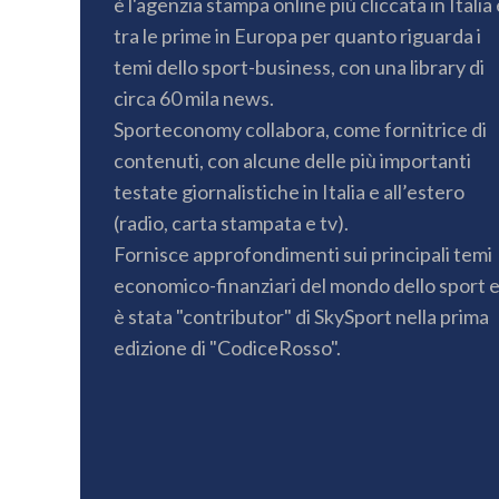
è l'agenzia stampa online più cliccata in Italia 
tra le prime in Europa per quanto riguarda i
temi dello sport-business, con una library di
circa 60 mila news.
Sporteconomy collabora, come fornitrice di
contenuti, con alcune delle più importanti
testate giornalistiche in Italia e all’estero
(radio, carta stampata e tv).
Fornisce approfondimenti sui principali temi
economico-finanziari del mondo dello sport 
è stata "contributor" di SkySport nella prima
edizione di "CodiceRosso".