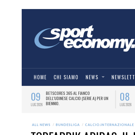
HOME
CHI SIAMO
NEWS
NEWSLET
09
08
 NUOVA AWAY
BETSCORES 365 AL FIANCO
DELL’UDINESE CALCIO (SERIE A) PER UN
BIENNIO.
LUG 2026
LUG 2026
ALL NEWS
BUNDESLIGA
CALCIO.INTERNAZIONALE