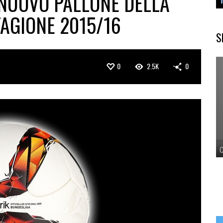
 NUOVO PALLONE DELLA
TAGIONE 2015/16
S
0
2.5K
0