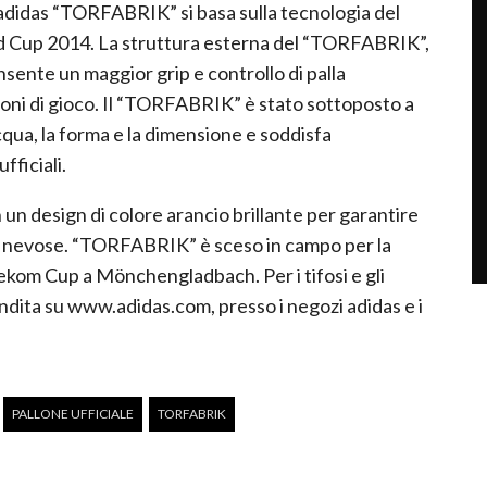
o adidas “TORFABRIK” si basa sulla tecnologia del
orld Cup 2014. La struttura esterna del “TORFABRIK”,
consente un maggior grip e controllo di palla
ni di gioco. Il “TORFABRIK” è stato sottoposto a
’acqua, la forma e la dimensione e soddisfa
fficiali.
 un design di colore arancio brillante per garantire
che nevose. “TORFABRIK” è sceso in campo per la
lekom Cup a Mönchengladbach. Per i tifosi e gli
ndita su www.adidas.com, presso i negozi adidas e i
PALLONE UFFICIALE
TORFABRIK