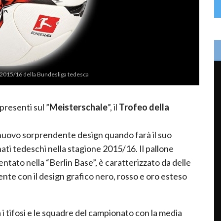
ne 2015/16 della Bundesliga tedesca
presenti sul ”
Meisterschale
”, il
Trofeo della
nuovo sorprendente design quando farà il suo
ati tedeschi nella stagione 2015/16. Il pallone
entato nella “Berlin Base”, è caratterizzato da delle
nte con il design grafico nero, rosso e oro esteso
i tifosi e le squadre del campionato con la media