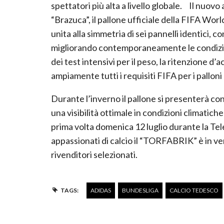
spettatori più alta a livello globale. Il nuov
“Brazuca”, il pallone ufficiale della FIFA W
unita alla simmetria di sei pannelli identici, 
migliorando contemporaneamente le condizio
dei test intensivi per il peso, la ritenzione d
ampiamente tutti i requisiti FIFA per i palloni u
Durante l’inverno il pallone si presenterà con
una visibilità ottimale in condizioni climati
prima volta domenica 12 luglio durante la Te
appassionati di calcio il “TORFABRIK” è in ve
rivenditori selezionati.
TAGS:
ADIDAS
BUNDESLIGA
CALCIO TEDESCO