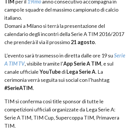
TIM
per il
19imo
anno consecutivo accompagna in
campo le squadre del massimo campionato di calcio
italiano.
Domani a Milano si terrà la presentazione del
calendario degli incontri della Serie A TIM 2016/2017
che prenderà il via il prossimo
21 agosto
.
L’evento sarà trasmesso in diretta dalle ore 19 su
Serie
A TIM TV
, visibile tramite l’
App Serie A TIM
, e sul
canale ufficiale
YouTube
di
Lega Serie A
. La
cerimonia verrà seguita sui social con l’hashtag
#SerieATIM
.
TIM si conferma così title sponsor di tutte le
competizioni ufficiali organizzate da Lega Serie A:
Serie A TIM, TIM Cup, Supercoppa TIM, Primavera
TIM.