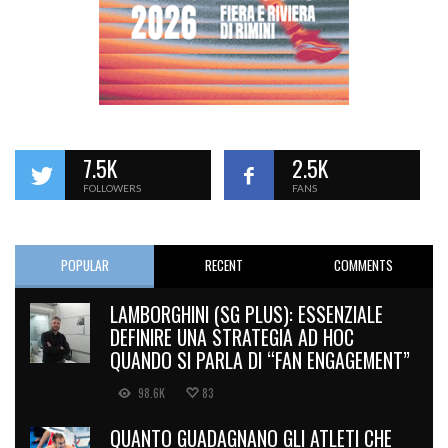
7.5K
2.5K
FOLLOWERS
FANS
POPULAR
RECENT
COMMENTS
LAMBORGHINI (SG PLUS): ESSENZIALE
DEFINIRE UNA STRATEGIA AD HOC
QUANDO SI PARLA DI “FAN ENGAGEMENT”
98.6K
83
QUANTO GUADAGNANO GLI ATLETI CHE