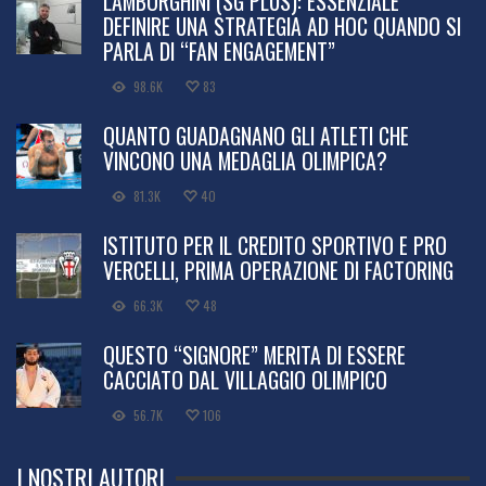
LAMBORGHINI (SG PLUS): ESSENZIALE
DEFINIRE UNA STRATEGIA AD HOC QUANDO SI
PARLA DI “FAN ENGAGEMENT”
98.6K
83
QUANTO GUADAGNANO GLI ATLETI CHE
VINCONO UNA MEDAGLIA OLIMPICA?
81.3K
40
ISTITUTO PER IL CREDITO SPORTIVO E PRO
VERCELLI, PRIMA OPERAZIONE DI FACTORING
66.3K
48
QUESTO “SIGNORE” MERITA DI ESSERE
CACCIATO DAL VILLAGGIO OLIMPICO
56.7K
106
I NOSTRI AUTORI