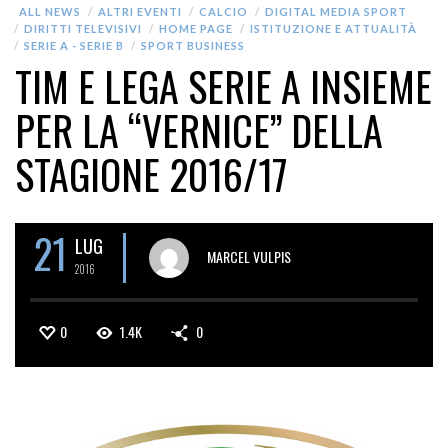
ALL NEWS
ALTRI EVENTI
CALCIO
DIGITAL MEDIA SPORT
DIRITTI TELEVISIVI
HOME PAGE
ISTITUZIONE E ATTUALITÀ
SERIE A - SERIE B
SPORT BUSINESS
TIM E LEGA SERIE A INSIEME
PER LA “VERNICE” DELLA
STAGIONE 2016/17
21
LUG
MARCEL VULPIS
2016
0
1.4K
0