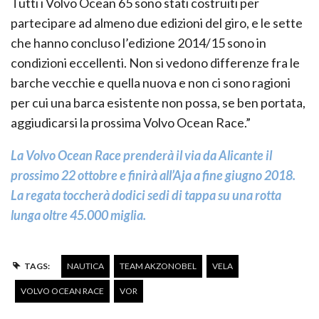
Tutti i Volvo Ocean 65 sono stati costruiti per
partecipare ad almeno due edizioni del giro, e le sette
che hanno concluso l’edizione 2014/15 sono in
condizioni eccellenti. Non si vedono differenze fra le
barche vecchie e quella nuova e non ci sono ragioni
per cui una barca esistente non possa, se ben portata,
aggiudicarsi la prossima Volvo Ocean Race.”
La Volvo Ocean Race prenderà il via da Alicante il
prossimo 22 ottobre e finirà all’Aja a fine giugno 2018.
La regata toccherà dodici sedi di tappa su una rotta
lunga oltre 45.000 miglia.
TAGS:
NAUTICA
TEAM AKZONOBEL
VELA
VOLVO OCEAN RACE
VOR