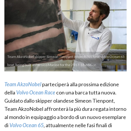
Team AkzoNobel skipper Simeon Tienpont inspects his new Volvo Ocean 65
boat, being built at Persico Marine for the 2017-18 edition
Team AkzoNobel
parteciperà alla prossima edizione
della
Volvo Ocean Race
con una barca tutta nuova.
Guidato dallo skipper olandese Simeon Tienpont,
Team AkzoNobel affronterà la più dura regata intorno
al mondo in equipaggio a bordo di un nuovo esemplare
di
Volvo Ocean 65
, attualmente nelle fasi finali di