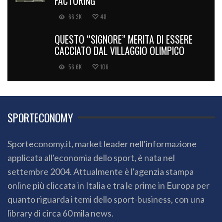
FACTORING
66.3K
48
QUESTO “SIGNORE” MERITA DI ESSERE
CACCIATO DAL VILLAGGIO OLIMPICO
56.6K
106
SPORTECONOMY
Sporteconomy.it, market leader nell'informazione
applicata all'economia dello sport, è nata nel
settembre 2004. Attualmente è l'agenzia stampa
online più cliccata in Italia e tra le prime in Europa per
quanto riguarda i temi dello sport-business, con una
library di circa 60 mila news.