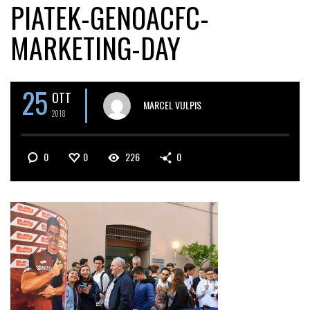
PIATEK-GENOACFC-
MARKETING-DAY
25
OTT
MARCEL VULPIS
2018
0
0
226
0