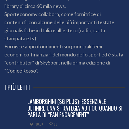
library di circa 60 mila news.
Sporteconomy collabora, come fornitrice di
contenuti, con alcune delle più importanti testate
giornalistiche in Italia e all’estero (radio, carta
stampata e tv).
Fornisce approfondimenti sui principali temi
economico-finanziari del mondo dello sport ed è stata
"contributor" di SkySport nella prima edizione di
"CodiceRosso".
I PIÙ LETTI
LAMBORGHINI (SG PLUS): ESSENZIALE
DEFINIRE UNA STRATEGIA AD HOC QUANDO SI
PARLA DI “FAN ENGAGEMENT”
98.5K
83