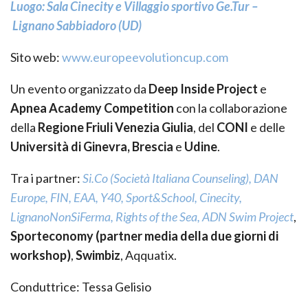
Luogo:​ Sala Cinecity e Villaggio sportivo Ge.Tur –
Lignano Sabbiadoro (UD)
Sito web: ​
w​ww.europeevolutioncup.com
Un evento organizzato da
Deep Inside Project
e
Apnea Academy Competition
con la collaborazione
della
Regione Friuli Venezia Giulia
, del
CONI
e delle
Università di Ginevra, Brescia
e
Udine
.
Tra i partner:
Si.Co (Società Italiana Counseling), DAN
Europe, FIN, EAA, Y­40, Sport&School, Cinecity,
LignanoNonSiFerma, Rights of the Sea, ADN Swim Project
,
Sporteconomy (partner media della due giorni di
workshop)
,
Swimbiz
, Aqquatix.
Conduttrice: Tessa Gelisio