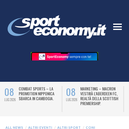
08
08
COMBAT SPORTS – LA
MARKETING – MACRON
PROMOTION NIPPONICA
VESTIRÀ L’ABERDEEN FC,
SBARCA IN CAMBOGIA.
REALTÀ DELLA SCOTTISH
LUG 2026
LUG 2026
L
PREMIERSHIP.
ALL NEWS
ALTRI EVENTI
ALTRI SPORT
CONI