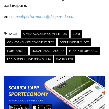
partecipare:
email:
p​eakperformance@deep­inside-eu
TAGS:
APNEA ACADEMY COMPETITION
CONI
CONVEGNO MEDICO-SCIENTIFICO
DEEP INSIDE PROJECT
FORMAZIONE
LIGNANO SABBIADORO
PEAK PERFORMANCE
REGIONE FRIULI VENEZIA GIULIA
WORKSHOP