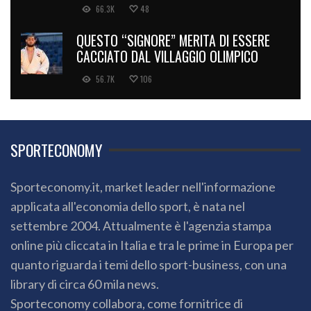
66.3K
48
QUESTO “SIGNORE” MERITA DI ESSERE
CACCIATO DAL VILLAGGIO OLIMPICO
56.7K
106
SPORTECONOMY
Sporteconomy.it, market leader nell'informazione
applicata all'economia dello sport, è nata nel
settembre 2004. Attualmente è l'agenzia stampa
online più cliccata in Italia e tra le prime in Europa per
quanto riguarda i temi dello sport-business, con una
library di circa 60 mila news.
Sporteconomy collabora, come fornitrice di