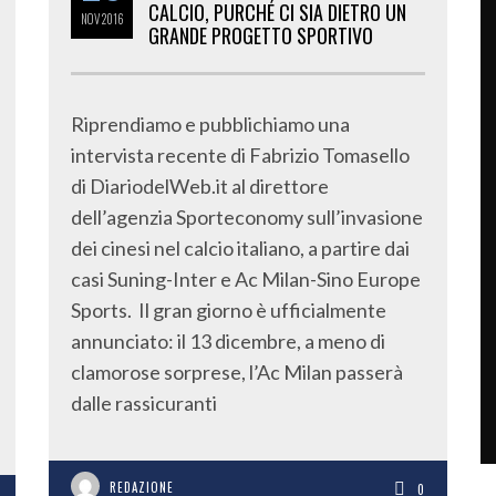
CALCIO, PURCHÉ CI SIA DIETRO UN
NOV
2016
GRANDE PROGETTO SPORTIVO
Riprendiamo e pubblichiamo una
intervista recente di Fabrizio Tomasello
di DiariodelWeb.it al direttore
dell’agenzia Sporteconomy sull’invasione
dei cinesi nel calcio italiano, a partire dai
casi Suning-Inter e Ac Milan-Sino Europe
Sports. Il gran giorno è ufficialmente
annunciato: il 13 dicembre, a meno di
clamorose sorprese, l’Ac Milan passerà
dalle rassicuranti
REDAZIONE
0