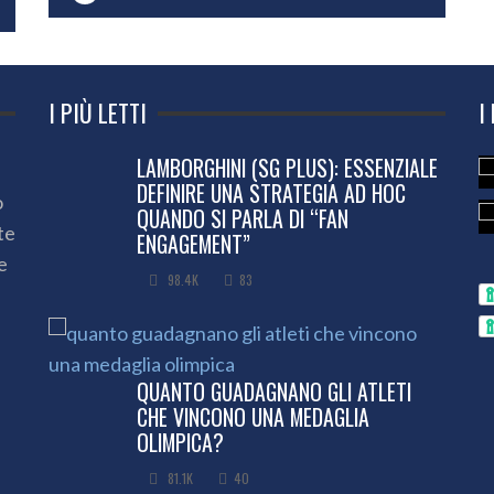
I PIÙ LETTI
I
LAMBORGHINI (SG PLUS): ESSENZIALE
DEFINIRE UNA STRATEGIA AD HOC
o
QUANDO SI PARLA DI “FAN
te
ENGAGEMENT”
e
98.4K
83
QUANTO GUADAGNANO GLI ATLETI
CHE VINCONO UNA MEDAGLIA
OLIMPICA?
81.1K
40