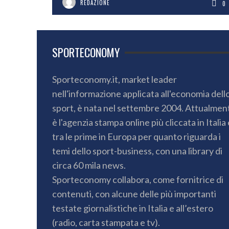
REDAZIONE
0
SPORTECONOMY
Sporteconomy.it, market leader
nell'informazione applicata all'economia dell
sport, è nata nel settembre 2004. Attualmen
è l'agenzia stampa online più cliccata in Italia 
tra le prime in Europa per quanto riguarda i
temi dello sport-business, con una library di
circa 60 mila news.
Sporteconomy collabora, come fornitrice di
contenuti, con alcune delle più importanti
testate giornalistiche in Italia e all’estero
(radio, carta stampata e tv).