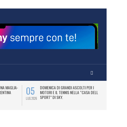
05
07
UNA MAGLIA-
DOMENICA DI GRANDI ASCOLTI PER I
M
RENTINA
MOTORI E IL TENNIS NELLA “CASA DELLO
C
SPORT” DI SKY.
LUG 2026
LUG 2026