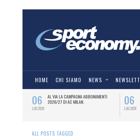
HOME
CHI SIAMO
NEWS
NEWSLET
06
06
SPORT
AL VIA LA CAMPAGNA ABBONAMENTI
6/27) DEL
2026/27 DI AC MILAN.
LUG 2026
LUG 2026
ALL POSTS TAGGED