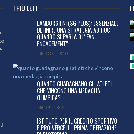
I PIÙ LETTI
I
LAMBORGHINI (SG PLUS): ESSENZIALE
DEFINIRE UNA STRATEGIA AD HOC
o
QUANDO SI PARLA DI “FAN
te
ENGAGEMENT”
e
98.3K
83
QUANTO GUADAGNANO GLI ATLETI
CHE VINCONO UNA MEDAGLIA
OLIMPICA?
81K
40
ISTITUTO PER IL CREDITO SPORTIVO
ed
E PRO VERCELLI, PRIMA OPERAZIONE