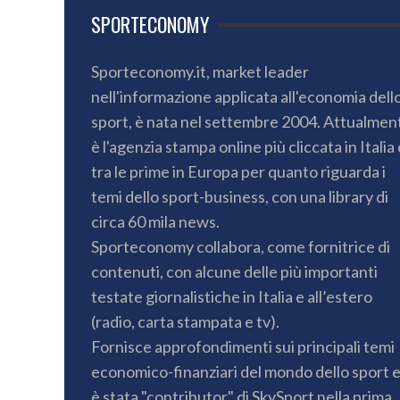
SPORTECONOMY
Sporteconomy.it, market leader
nell'informazione applicata all'economia dell
sport, è nata nel settembre 2004. Attualmen
è l'agenzia stampa online più cliccata in Italia 
tra le prime in Europa per quanto riguarda i
temi dello sport-business, con una library di
circa 60 mila news.
Sporteconomy collabora, come fornitrice di
contenuti, con alcune delle più importanti
testate giornalistiche in Italia e all’estero
(radio, carta stampata e tv).
Fornisce approfondimenti sui principali temi
economico-finanziari del mondo dello sport 
è stata "contributor" di SkySport nella prima