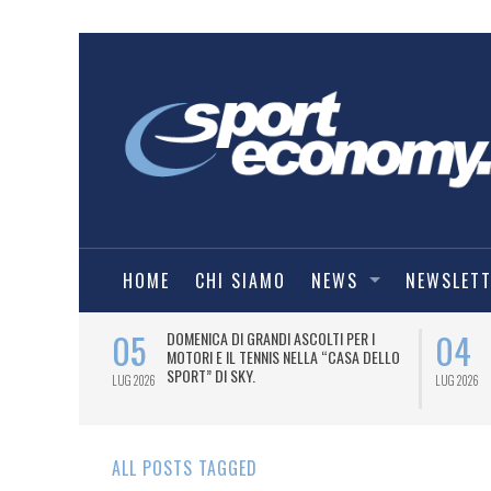
HOME
CHI SIAMO
NEWS
NEWSLET
05
04
A UNA MAGLIA-
DOMENICA DI GRANDI ASCOLTI PER I
IORENTINA
MOTORI E IL TENNIS NELLA “CASA DELLO
SPORT” DI SKY.
LUG 2026
LUG 2026
ALL POSTS TAGGED