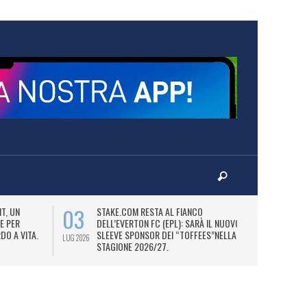
03
06
T, UN
STAKE.COM RESTA AL FIANCO
M
E PER
DELL’EVERTON FC (EPL): SARÀ IL NUOVO
P
DO A VITA.
SLEEVE SPONSOR DEI “TOFFEES”NELLA
“
LUG 2026
LUG 2026
STAGIONE 2026/27.