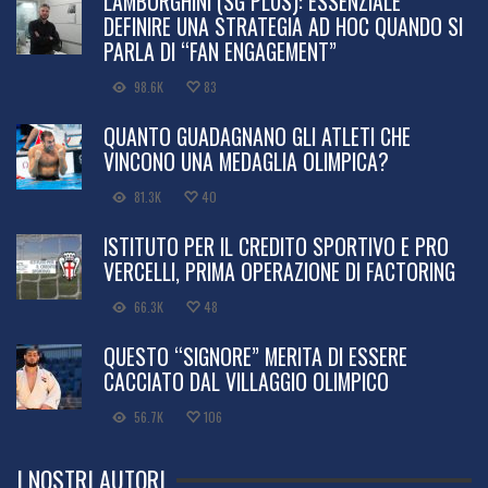
LAMBORGHINI (SG PLUS): ESSENZIALE
DEFINIRE UNA STRATEGIA AD HOC QUANDO SI
PARLA DI “FAN ENGAGEMENT”
98.6K
83
QUANTO GUADAGNANO GLI ATLETI CHE
VINCONO UNA MEDAGLIA OLIMPICA?
81.3K
40
ISTITUTO PER IL CREDITO SPORTIVO E PRO
VERCELLI, PRIMA OPERAZIONE DI FACTORING
66.3K
48
QUESTO “SIGNORE” MERITA DI ESSERE
CACCIATO DAL VILLAGGIO OLIMPICO
56.7K
106
I NOSTRI AUTORI