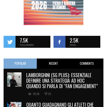
7.5K
2.5K
FOLLOWERS
FANS
POPULAR
RECENT
COMMENTS
LAMBORGHINI (SG PLUS): ESSENZIALE
DEFINIRE UNA STRATEGIA AD HOC
QUANDO SI PARLA DI “FAN ENGAGEMENT”
98.6K
83
QUANTO GUADAGNANO GLI ATLETI CHE