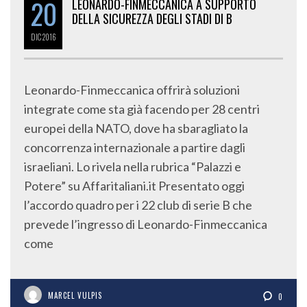
20
LEONARDO-FINMECCANICA A SUPPORTO
DELLA SICUREZZA DEGLI STADI DI B
DIC
2016
Leonardo-Finmeccanica offrirà soluzioni
integrate come sta già facendo per 28 centri
europei della NATO, dove ha sbaragliato la
concorrenza internazionale a partire dagli
israeliani. Lo rivela nella rubrica “Palazzi e
Potere” su Affaritaliani.it Presentato oggi
l’accordo quadro per i 22 club di serie B che
prevede l’ingresso di Leonardo-Finmeccanica
come
MARCEL VULPIS
0