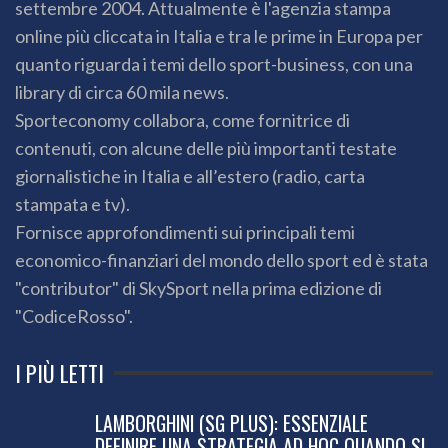
settembre 2004. Attualmente è l'agenzia stampa
online più cliccata in Italia e tra le prime in Europa per
quanto riguarda i temi dello sport-business, con una
library di circa 60 mila news.
Sporteconomy collabora, come fornitrice di
contenuti, con alcune delle più importanti testate
giornalistiche in Italia e all’estero (radio, carta
stampata e tv).
Fornisce approfondimenti sui principali temi
economico-finanziari del mondo dello sport ed è stata
"contributor" di SkySport nella prima edizione di
"CodiceRosso".
I PIÙ LETTI
LAMBORGHINI (SG PLUS): ESSENZIALE
DEFINIRE UNA STRATEGIA AD HOC QUANDO SI