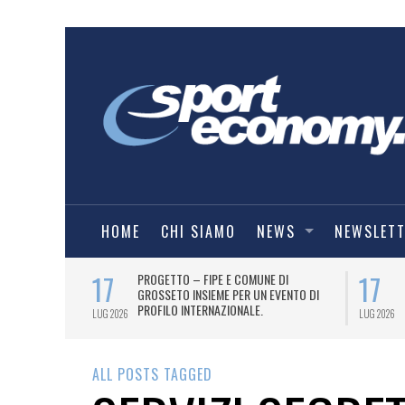
HOME
CHI SIAMO
NEWS
NEWSLET
17
17
T PER
PROGETTO – FIPE E COMUNE DI
026
GROSSETO INSIEME PER UN EVENTO DI
PROFILO INTERNAZIONALE.
LUG 2026
LUG 2026
ALL POSTS TAGGED