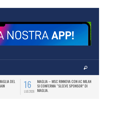
16
17
MAGLIA DEL
MAGLIA – MSC RINNOVA CON AC MILAN E
P
MAIN
SI CONFERMA “SLEEVE SPONSOR” DI
PA
MAGLIA.
LUG 2026
LUG 2026