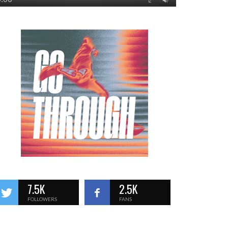
7.5K
2.5K
FOLLOWERS
FANS