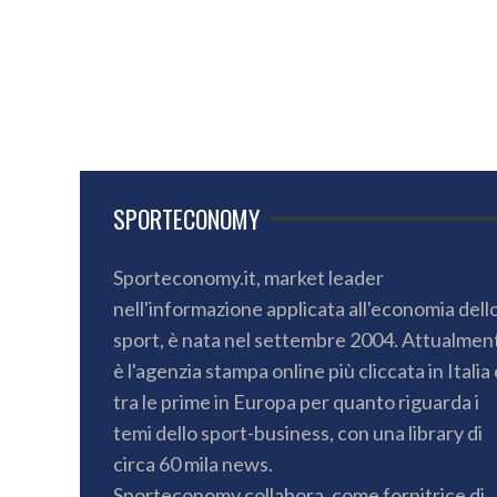
SPORTECONOMY
Sporteconomy.it, market leader
nell'informazione applicata all'economia dell
sport, è nata nel settembre 2004. Attualmen
è l'agenzia stampa online più cliccata in Italia 
tra le prime in Europa per quanto riguarda i
temi dello sport-business, con una library di
circa 60 mila news.
Sporteconomy collabora, come fornitrice di