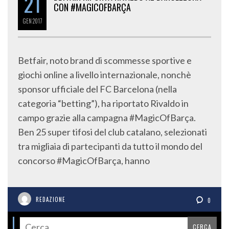
21
CON #MAGICOFBARÇA
GEN
2017
Betfair, noto brand di scommesse sportive e
giochi online a livello internazionale, nonchè
sponsor ufficiale del FC Barcelona (nella
categoria “betting”), ha riportato Rivaldo in
campo grazie alla campagna #MagicOfBarça.
Ben 25 super tifosi del club catalano, selezionati
tra migliaia di partecipanti da tutto il mondo del
concorso #MagicOfBarça, hanno
REDAZIONE
0