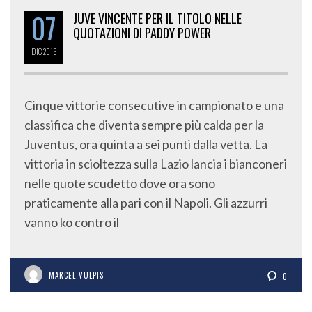
07
JUVE VINCENTE PER IL TITOLO NELLE
QUOTAZIONI DI PADDY POWER
DIC
2015
Cinque vittorie consecutive in campionato e una
classifica che diventa sempre più calda per la
Juventus, ora quinta a sei punti dalla vetta. La
vittoria in scioltezza sulla Lazio lancia i bianconeri
nelle quote scudetto dove ora sono
praticamente alla pari con il Napoli. Gli azzurri
vanno ko contro il
MARCEL VULPIS
0