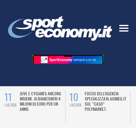
11
10
JUVE E CYGAMES ANCORA
FOCUS DELL’AGENZIA
INSIEME. AI BIANCONERI 4
SPECIALIZZATA AGIMEG.IT
MILIONI DI EURO PER UN
SUL “CASO”
LUG 2026
LUG 2026
L
ANNO.
POLYMARKET.