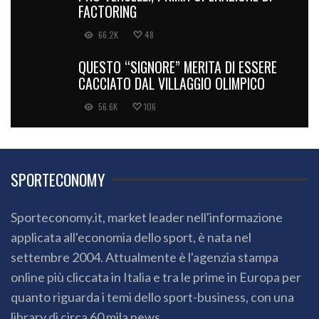
FACTORING
66.2K
48
QUESTO “SIGNORE” MERITA DI ESSERE
CACCIATO DAL VILLAGGIO OLIMPICO
56.6K
106
SPORTECONOMY
Sporteconomy.it, market leader nell'informazione
applicata all'economia dello sport, è nata nel
settembre 2004. Attualmente è l'agenzia stampa
online più cliccata in Italia e tra le prime in Europa per
quanto riguarda i temi dello sport-business, con una
library di circa 60 mila news.