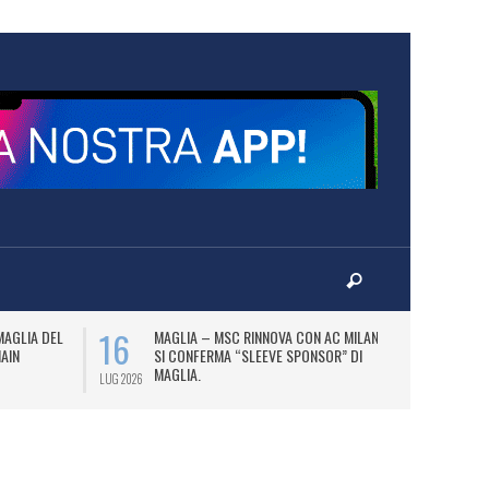
16
17
MAGLIA DEL
MAGLIA – MSC RINNOVA CON AC MILAN E
P
MAIN
SI CONFERMA “SLEEVE SPONSOR” DI
PA
MAGLIA.
LUG 2026
LUG 2026