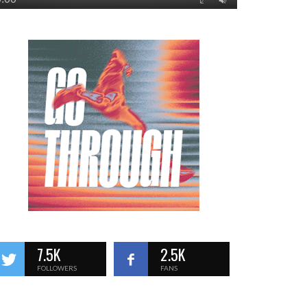
7.5K
2.5K
FOLLOWERS
FANS