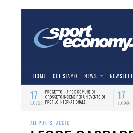
HOME
CHI SIAMO
NEWS
NEWSLET
17
17
T PER
PROGETTO – FIPE E COMUNE DI
026
GROSSETO INSIEME PER UN EVENTO DI
PROFILO INTERNAZIONALE.
LUG 2026
LUG 2026
ALL POSTS TAGGED