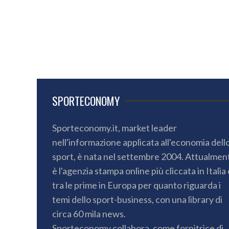
SPORTECONOMY
Sporteconomy.it, market leader
nell'informazione applicata all'economia dell
sport, è nata nel settembre 2004. Attualmen
è l'agenzia stampa online più cliccata in Italia 
tra le prime in Europa per quanto riguarda i
temi dello sport-business, con una library di
circa 60 mila news.
Sporteconomy collabora, come fornitrice di