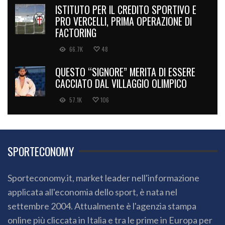
ISTITUTO PER IL CREDITO SPORTIVO E
PRO VERCELLI, PRIMA OPERAZIONE DI
FACTORING
66.7K
48
QUESTO “SIGNORE” MERITA DI ESSERE
CACCIATO DAL VILLAGGIO OLIMPICO
57.1K
106
SPORTECONOMY
Sporteconomy.it, market leader nell'informazione
applicata all'economia dello sport, è nata nel
settembre 2004. Attualmente è l'agenzia stampa
online più cliccata in Italia e tra le prime in Europa per