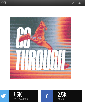
7.5K
2.5K
FOLLOWERS
FANS