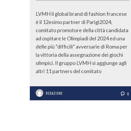
LVMH il global brand di fashion francese
è il 12esimo partner di Parigi2024,
comitato promotore della città candidata
ad ospitare le Olimpiadi del 2024 ed una
delle più “difficili” avversarie di Roma per
la vittoria della assegnazione dei giochi
olimpici. Il gruppo LVMH si aggiunge agli
altri 11 partners del comitato
REDAZIONE
0