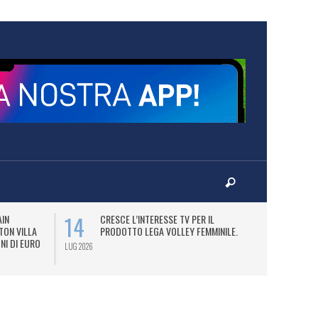
14
16
AIN
CRESCE L’INTERESSE TV PER IL
I
TON VILLA
PRODOTTO LEGA VOLLEY FEMMINILE.
CE
NI DI EURO
SP
LUG 2026
LUG 2026