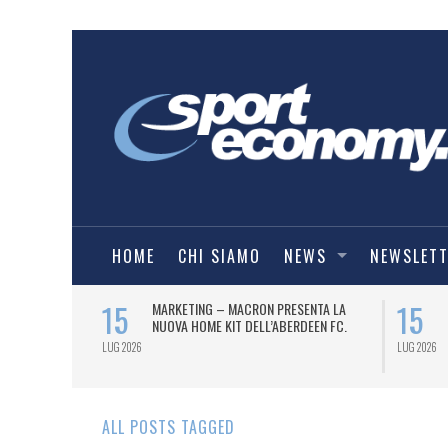
HOME
CHI SIAMO
NEWS
NEWSLET
15
15
ATE DI
MARKETING – MACRON PRESENTA LA
’INTELLIGENZA
NUOVA HOME KIT DELL’ABERDEEN FC.
LUG 2026
LUG 2026
ALL POSTS TAGGED