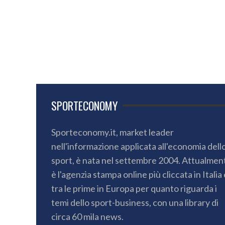
SPORTECONOMY
Sporteconomy.it, market leader
nell'informazione applicata all'economia dell
sport, è nata nel settembre 2004. Attualmen
è l'agenzia stampa online più cliccata in Italia 
tra le prime in Europa per quanto riguarda i
temi dello sport-business, con una library di
circa 60 mila news.