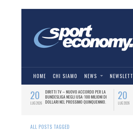
HOME
CHI SIAMO
NEWS
NEWSLET
20
20
 (SERIE B)
DIRITTI TV – NUOVO ACCORDO PER LA
2026/27.
BUNDESLIGA NEGLI USA: 100 MILIONI DI
DOLLARI NEL PROSSIMO QUINQUENNIO.
LUG 2026
LUG 2026
ALL POSTS TAGGED