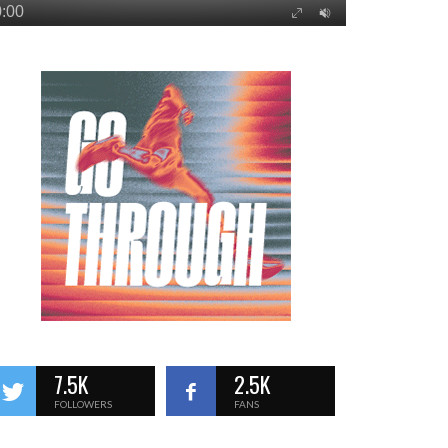
7.5K
2.5K
FOLLOWERS
FANS