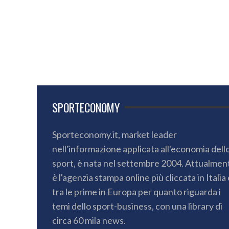
SPORTECONOMY
Sporteconomy.it, market leader
nell'informazione applicata all'economia dell
sport, è nata nel settembre 2004. Attualmen
è l'agenzia stampa online più cliccata in Italia 
tra le prime in Europa per quanto riguarda i
temi dello sport-business, con una library di
circa 60 mila news.