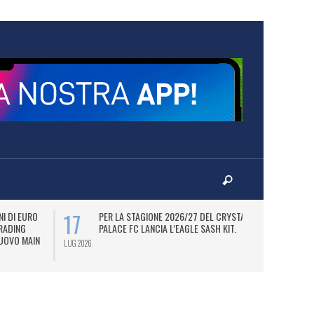
17
22
I DI EURO
PER LA STAGIONE 2026/27 DEL CRYSTAL
B
TRADING
PALACE FC LANCIA L’EAGLE SASH KIT.
P
NUOVO MAIN
LUG 2026
LUG 2026